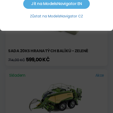
Jít na ModelsNavigator EN
Zůstat na ModelsNavigator CZ
SADA 20KS HRANATÝCH BALÍKŮ - ZELENÉ
599,00 KČ
714,00 KČ
Skladem
Akce