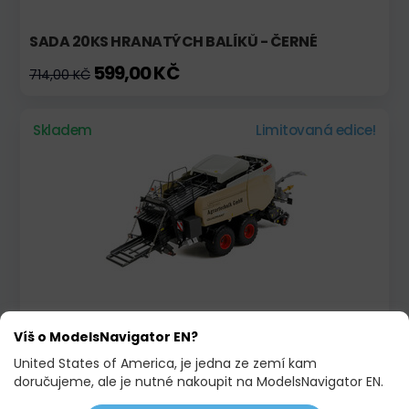
SADA 20KS HRANATÝCH BALÍKŮ - ČERNÉ
599,00 KČ
714,00 KČ
Skladem
Limitovaná edice!
CLAAS QUADRANT 5300 FC STOTZ
Víš o ModelsNavigator EN?
3 953,00 KČ
United States of America, je jedna ze zemí kam
doručujeme, ale je nutné nakoupit na ModelsNavigator EN.
Skladem
Akce