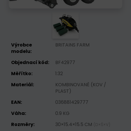
Výrobce
BRITAINS FARM
modelu:
Objednací kód:
BF42977
Měřítko:
1:32
Materiál:
KOMBINOVANĚ (KOV /
PLAST)
EAN:
036881429777
Váha:
0.9 KG
Rozměry:
30×15.4×15.5 CM
(D×Š×V)