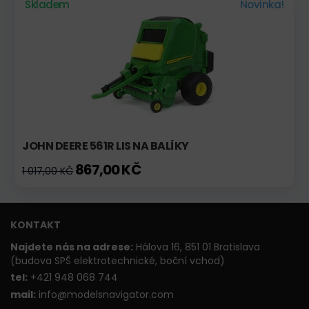
Skladem
Novinka!
JOHN DEERE 561R LIS NA BALÍKY
867,00 KČ
1 017,00 KČ
KONTAKT
Najdete nás na adrese:
Hálova 16, 851 01 Bratislava
(budova SPŠ elektrotechnické, boční vchod)
t
el:
+421 948 068 744
mail:
info@modelsnavigator.com