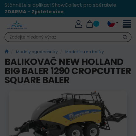
Stáhněte si aplikaci ShowCollect pro sběratele
ZDARMA –
Zjistěte více
Přepn
0
naviga
Hledat
Modely agrotechniky
Model lisu na balíky
BALIKOVAČ NEW HOLLAND
BIG BALER 1290 CROPCUTTER
SQUARE BALER