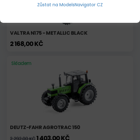
Zůstat na ModelsNavigator CZ
VALTRA N175 - METALLIC BLACK
2 168,00 KČ
Skladem
DEUTZ-FAHR AGROTRAC 150
1 403,00 KČ
2 292,00 KČ