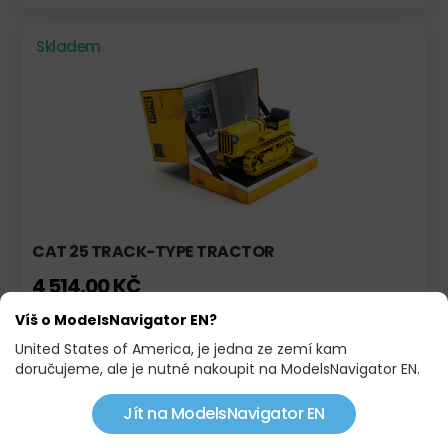
Skladem
CAT 25 TRACK-TYPE TRACTOR
4 514,00 KČ
Víš o ModelsNavigator EN?
Skladem
Novinka!
United States of America, je jedna ze zemí kam
doručujeme, ale je nutné nakoupit na ModelsNavigator EN.
Limitovaná edice!
Jít na ModelsNavigator EN