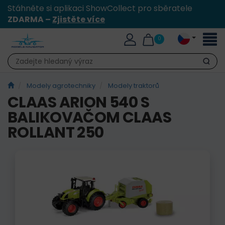
Stáhněte si aplikaci ShowCollect pro sběratele
ZDARMA –
Zjistěte více
Přepn
0
naviga
Hledat
Modely agrotechniky
Modely traktorů
CLAAS ARION 540 S
BALIKOVAČOM CLAAS
ROLLANT 250