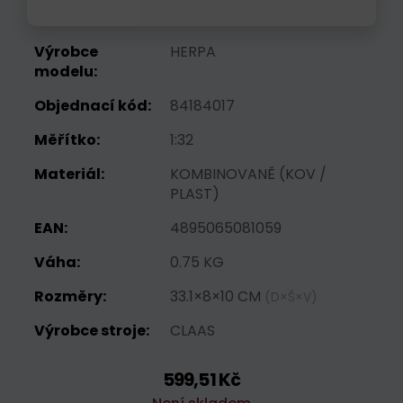
Výrobce
HERPA
modelu:
Objednací kód:
84184017
Měřítko:
1:32
Materiál:
KOMBINOVANĚ (KOV /
PLAST)
EAN:
4895065081059
Váha:
0.75 KG
Rozměry:
33.1×8×10 CM
(D×Š×V)
Výrobce stroje:
CLAAS
599,51 Kč