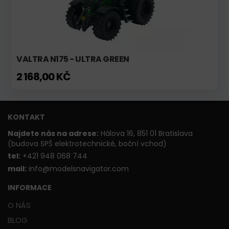
VALTRA N175 - ULTRA GREEN
2 168,00 KČ
KONTAKT
Najdete nás na adrese:
Hálova 16, 851 01 Bratislava
(budova SPŠ elektrotechnické, boční vchod)
t
el:
+421 948 068 744
mail:
info@modelsnavigator.com
INFORMACE
O NÁS
BLOG