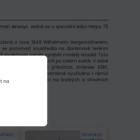
man Airways. Jedná se o speciální edici Herpa 75
aložená v roce 1949 Wilhelmem Hergenrötherem,
u se pozornost soustředila na diorámové terénní
8 společnost začala vyrábět modely letadel. Tyto
né ve více než 60 zemích po celém světě. V době
něla tuto speciální příležitost. Embraer E190,
. července 2024. Bude primárně využívána v rámci
em KLM, který působí na krátkých a středních
it na
kontinentu.
vinka!
Novinka!