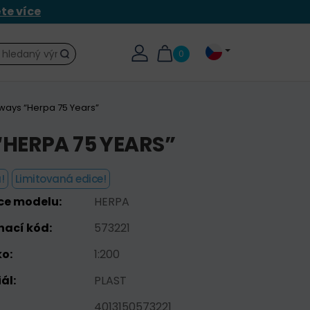
ěte více
0
Hledat
ways “Herpa 75 Years”
HERPA 75 YEARS”
!
Limitovaná edice!
ce modelu:
HERPA
nací kód:
573221
o:
1:200
ál:
PLAST
4013150573221