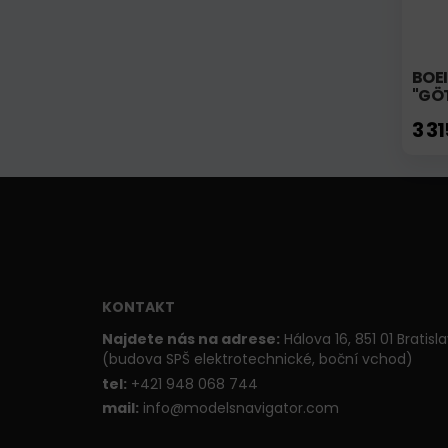
BOE
"GÖT
3 3
KONTAKT
Najdete nás na adrese:
Hálova 16, 851 01 Bratisl
(budova SPŠ elektrotechnické, boční vchod)
t
el:
+421 948 068 744
mail:
info@modelsnavigator.com