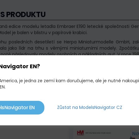
IS PRODUKTU
aná edice modelu letadla Embraer E190 letecké společnosti Ger
odel je balen v blistru v papírové krabici.
ěhu posledních desetiletí se Herpa Miniaturmodelle GmbH, z
ala jako lídr na trhu s věrnými miniaturními modely. Zpočátk
 poté následovaly modely osobních a nákladních aut. V roce 198
le staly oblíbenými sběratelskými předměty a jsou dnes dostup
Navigator EN?
5. výročí se Herpa spojila s German Airways, aby si připom
ovaná jako D-ACJJ, oficiálně vzlétla do nebe nad Evropou od 3
y o pronájmu s posádkou s nizozemským vlajkovým přepravc
 America, je jedna ze zemí kam doručujeme, ale je nutné nakoup
 spojujících Amsterdam s jiných evropských městech na celém 
EN.
lsNavigator EN
Zůstat na ModelsNavigator CZ
OBNÉ PRODUKTY
No