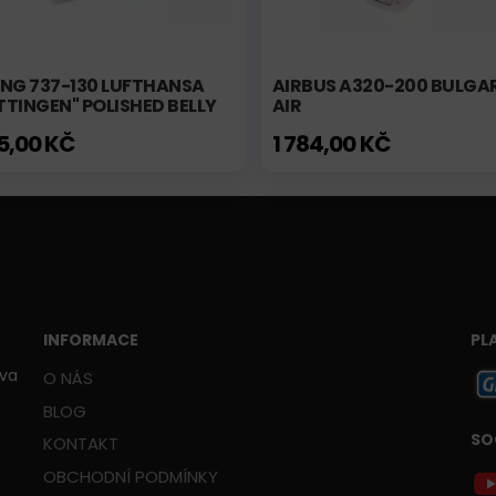
ING 737-130 LUFTHANSA
AIRBUS A320-200 BULGA
TINGEN" POLISHED BELLY
AIR
15,00 KČ
1 784,00 KČ
INFORMACE
PL
ava
O NÁS
BLOG
SO
KONTAKT
OBCHODNÍ PODMÍNKY