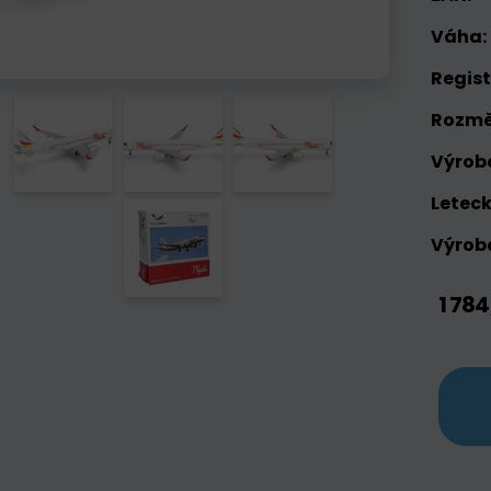
Váha:
Regist
Rozmě
Výrobc
Leteck
Výrobc
1 784