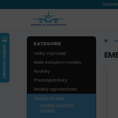
Stáhnět
Mo
KATEGORIE
EMB
Velký Výprodej!
Naše exkluzivní modely
Novinky
Předobjednávky
Modely agrotechniky
Modely letadel
Modely civilních
letadel