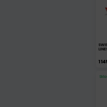
SWIS
LINE
1 1
Skl