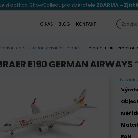
e si aplikaci ShowCollect pro sběratele
ZDARMA –
Zjist
O NÁS
BLOG
KONTAKT
dely letadel
Modely civilních letadel
Embraer E190 German Air
RAER E190 GERMAN AIRWAYS “
Novinka
Výrob
Objed
Měřítk
Materi
EAN: