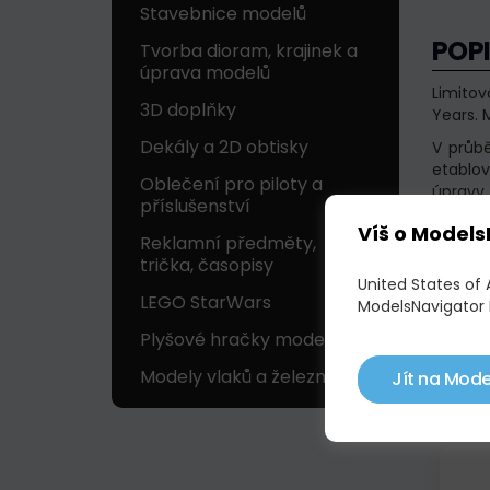
Stavebnice modelů
POP
Tvorba dioram, krajinek a
úprava modelů
Limitov
3D doplňky
Years. M
Dekály a 2D obtisky
V průb
etablov
Oblečení pro piloty a
úpravy,
příslušenství
se rych
Víš o Models
svého 7
Reklamní předměty,
registr
trička, časopisy
smlouv
United States of
LEGO StarWars
trasách
ModelsNavigator 
Plyšové hračky modelů
Modely vlaků a železnic
Jít na Mode
POD