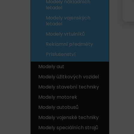
Modely nákladních
letadel
Modely vojenských
letadel
Modely vrtulníků
Reklamní předměty
Príslušenství
Modely aut
Modely úžitkových vozidel
Modely stavební techniky
Modely motorek
Modely autobusů
Modely vojenské techniky
Modely speciálních strojů