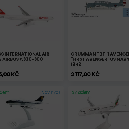
S INTERNATIONAL AIR
GRUMMAN TBF-1 AVENGE
S AIRBUS A330-300
"FIRST AVENGER" US NAVY
1942
45,00 KČ
2 117,00 KČ
adem
Novinka!
Skladem