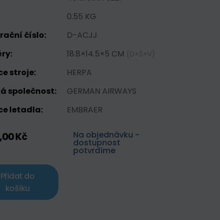
0.55 KG
rační číslo:
D-ACJJ
ry:
18.8×14.5×5 CM
(D×Š×V)
e stroje:
HERPA
á společnost:
GERMAN AIRWAYS
e letadla:
EMBRAER
Na objednávku -
,00 Kč
dostupnost
potvrdíme
Přidat do
košíku