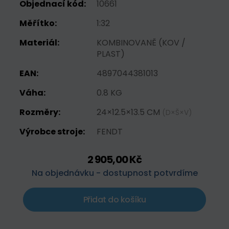
Objednací kód:
10661
Měřítko:
1:32
Materiál:
KOMBINOVANĚ (KOV /
PLAST)
EAN:
4897044381013
Váha:
0.8 KG
Rozměry:
24×12.5×13.5 CM
(D×Š×V)
Výrobce stroje:
FENDT
2 905,00 Kč
Na objednávku - dostupnost potvrdíme
Přidat do košíku