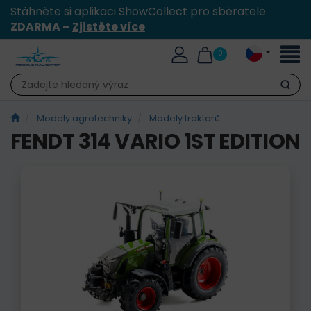
Stáhněte si aplikaci ShowCollect pro sběratele
ZDARMA –
Zjistěte více
Přepn
0
naviga
Hledat
Modely agrotechniky
Modely traktorů
FENDT 314 VARIO 1ST EDITION