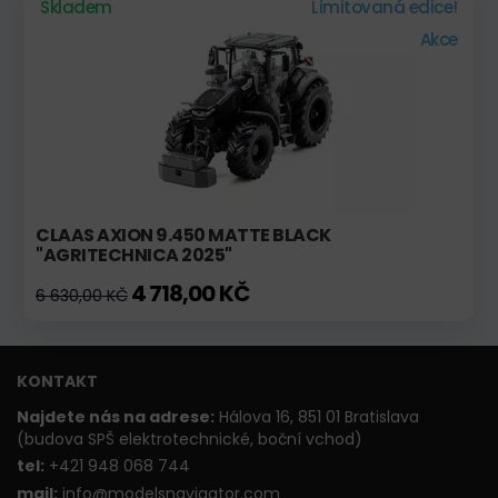
Skladem
Limitovaná edice!
Akce
CLAAS AXION 9.450 MATTE BLACK
"AGRITECHNICA 2025"
4 718,00 KČ
6 630,00 KČ
KONTAKT
Najdete nás na adrese:
Hálova 16, 851 01 Bratislava
(budova SPŠ elektrotechnické, boční vchod)
t
el:
+421 948 068 744
mail:
info@modelsnavigator.com