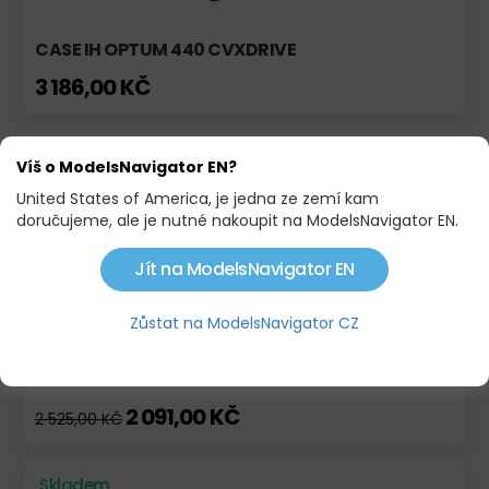
CASE IH OPTUM 440 CVXDRIVE
3 186,00 KČ
Skladem
Limitovaná edice!
Víš o ModelsNavigator EN?
United States of America, je jedna ze zemí kam
doručujeme, ale je nutné nakoupit na ModelsNavigator EN.
Jít na ModelsNavigator EN
Zůstat na ModelsNavigator CZ
JOHN DEERE 8400
2 091,00 KČ
2 525,00 KČ
Skladem