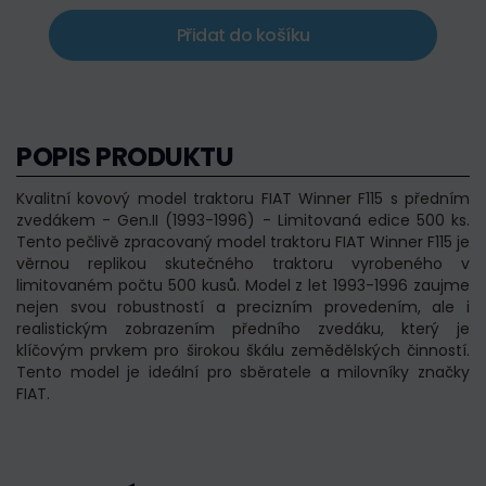
Přidat do košíku
POPIS PRODUKTU
Kvalitní kovový model traktoru FIAT Winner F115 s předním
zvedákem - Gen.II (1993-1996) - Limitovaná edice 500 ks.
Tento pečlivě zpracovaný model traktoru FIAT Winner F115 je
věrnou replikou skutečného traktoru vyrobeného v
limitovaném počtu 500 kusů. Model z let 1993-1996 zaujme
nejen svou robustností a precizním provedením, ale i
realistickým zobrazením předního zvedáku, který je
klíčovým prvkem pro širokou škálu zemědělských činností.
Tento model je ideální pro sběratele a milovníky značky
FIAT.