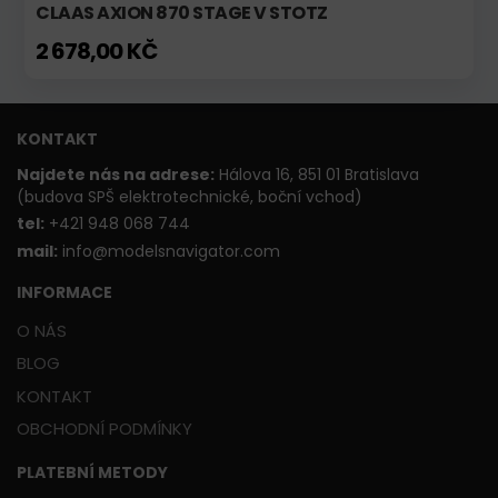
CLAAS AXION 870 STAGE V STOTZ
2 678,00 KČ
KONTAKT
Najdete nás na adrese:
Hálova 16, 851 01 Bratislava
(budova SPŠ elektrotechnické, boční vchod)
t
el:
+421 948 068 744
mail:
info@modelsnavigator.com
INFORMACE
O NÁS
BLOG
KONTAKT
OBCHODNÍ PODMÍNKY
PLATEBNÍ METODY