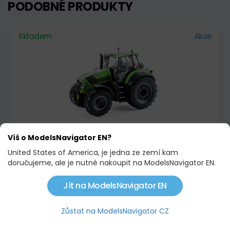
PODOBNÉ PRODUKTY
Skladem
Akce
Víš o ModelsNavigator EN?
DEUTZ-FAHR 8280 TTV
United States of America, je jedna ze zemí kam
1 989,00 KČ
2 091,00 KČ
doručujeme, ale je nutné nakoupit na ModelsNavigator EN.
Jít na ModelsNavigator EN
Skladem
Limitovaná edice!
Akce
Zůstat na ModelsNavigator CZ