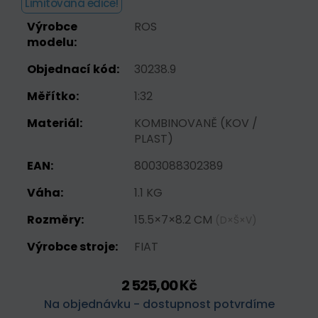
Limitovaná edice!
Výrobce
ROS
modelu:
Objednací kód:
30238.9
Měřítko:
1:32
Materiál:
KOMBINOVANĚ (KOV /
PLAST)
EAN:
8003088302389
Váha:
1.1 KG
Rozměry:
15.5×7×8.2 CM
(D×Š×V)
Výrobce stroje:
FIAT
2 525,00 Kč
Na objednávku - dostupnost potvrdíme