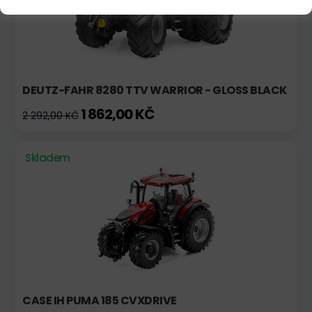
DEUTZ-FAHR 8280 TTV WARRIOR - GLOSS BLACK
1 862,00 KČ
2 292,00 KČ
Skladem
CASE IH PUMA 185 CVXDRIVE