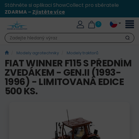
Stáhněte si aplikaci ShowCollect pro sběratele
ZDARMA –
Zjistěte více
Přepn
0
naviga
Hledat
Modely agrotechniky
Modely traktorů
FIAT WINNER F115 S PŘEDNÍM
ZVEDÁKEM - GEN.II (1993-
1996) - LIMITOVANÁ EDICE
500 KS.