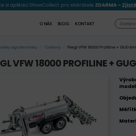
e si aplikaci ShowCollect pro sběratele
ZDARMA –
Zjist
O NÁS
BLOG
KONTAKT
dely agrotechniky
Cisterny
Fliegl VFW 18000 Profiline + GUG 6m
EGL VFW 18000 PROFILINE + GU
Výrob
model
Objed
Měřítk
Materi