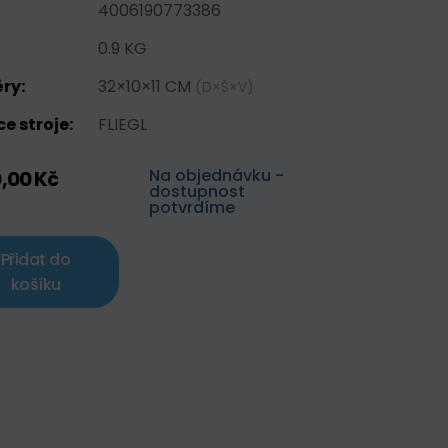
4006190773386
0.9 KG
ry:
32×10×11 CM
(D×Š×V)
e stroje:
FLIEGL
Na objednávku -
0,00 Kč
dostupnost
potvrdíme
Přidat do
košíku