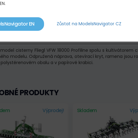
EN.
lsNavigator EN
Zůstat na ModelsNavigator CZ
IS PRODUKTU
model cisterny Fliegl VFW 18000 Profiline spolu s kultivátore
ého modelu. Odpružená náprava, otevírací kryt, ramena jsou roz
 polystérenovém obalu a v papírové krabici.
OBNÉ PRODUKTY
adem
Výprodej!
Skladem
Výp