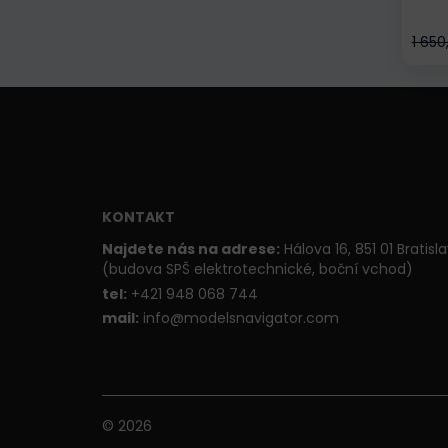
1 650
KONTAKT
Najdete nás na adrese:
Hálova 16, 851 01 Bratisl
(budova SPŠ elektrotechnické, boční vchod)
t
el:
+421 948 068 744
mail:
info@modelsnavigator.com
© 2026