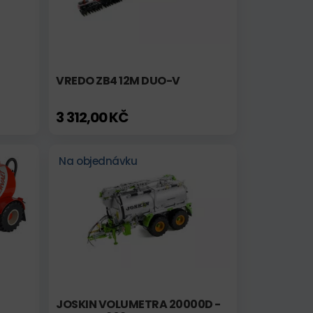
VREDO ZB4 12M DUO-V
3 312,00 KČ
Na objednávku
JOSKIN VOLUMETRA 20000D -