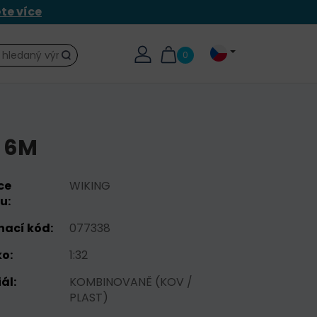
ěte více
0
Hledat
G 6M
ce
WIKING
u:
nací kód:
077338
o:
1:32
ál:
KOMBINOVANĚ (KOV /
PLAST)