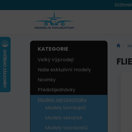
Stáhnět
Mo
KATEGORIE
FLI
Velký Výprodej!
Naše exkluzivní modely
Novinky
Předobjednávky
Modely agrotechniky
Modely kombajnů
Modely sekaček
Modely vyorávačů