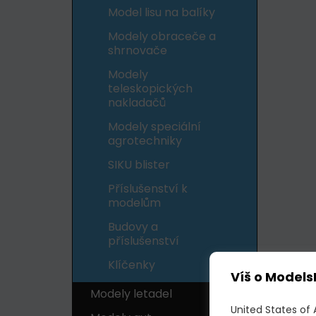
Model lisu na balíky
Modely obraceče a
shrnovače
Modely
teleskopických
nakladačů
Modely speciální
agrotechniky
SIKU blister
Příslušenství k
modelům
Budovy a
příslušenství
Klíčenky
Víš o Models
Modely letadel
United States of