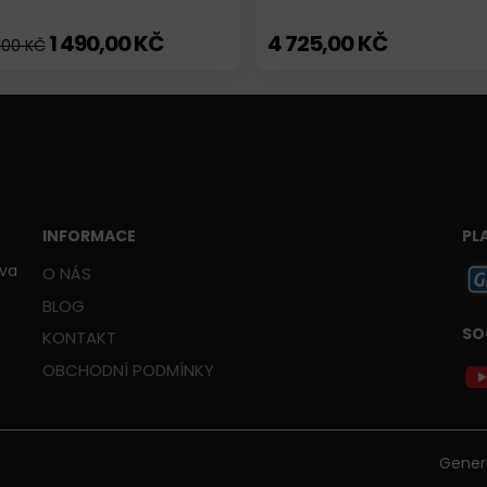
1 490,00 KČ
4 725,00 KČ
,00 KČ
INFORMACE
PL
ava
O NÁS
BLOG
SO
KONTAKT
OBCHODNÍ PODMÍNKY
Gener