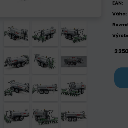
EAN:
Váha:
Rozmě
Výrobc
2 25