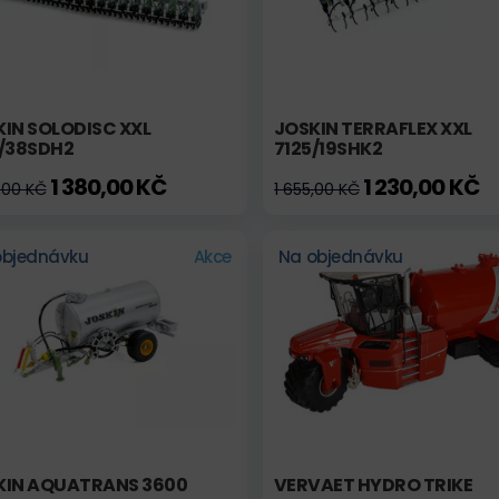
IN SOLODISC XXL
JOSKIN TERRAFLEX XXL
5/38SDH2
7125/19SHK2
1 380,00 KČ
1 230,00 KČ
,00 KČ
1 655,00 KČ
objednávku
Akce
Na objednávku
KIN AQUATRANS 3600
VERVAET HYDRO TRIKE