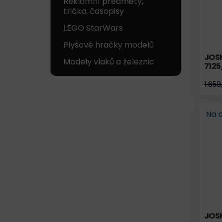
Reklamní předměty,
trička, časopisy
LEGO StarWars
Plyšové hračky modelů
JOSK
Modely vlaků a železnic
712
1 650
Na 
JOS