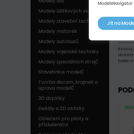
Modely aut
ModelsNavigator 
Modely úžitkových vozidel
Modely stavební techniky
Jít na Mode
Modely motorek
POP
Modely autobusů
Kovový 
Modely vojenské techniky
skutečn
balen v
Modely speciálních strojů
Stavebnice modelů
Tvorba dioram, krajinek a
úprava modelů
POD
3D doplňky
Skl
Dekály a 2D obtisky
Oblečení pro piloty a
příslušenství