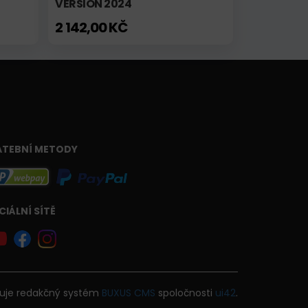
VERSION 2024
2 142,00 KČ
ATEBNÍ METODY
CIÁLNÍ SÍTĚ
uje
redakčný systém
BUXUS
CMS
spoločnosti
ui42
.