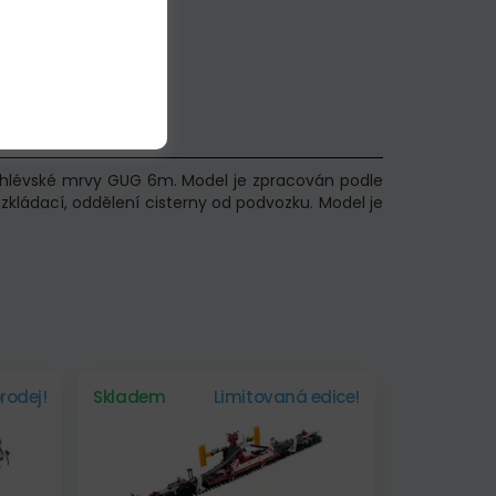
m chlévské mrvy GUG 6m. Model je zpracován podle
kládací, oddělení cisterny od podvozku. Model je
rodej!
Skladem
Limitovaná edice!