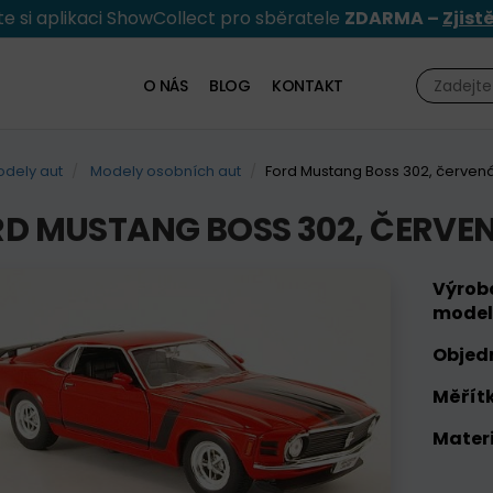
e si aplikaci ShowCollect pro sběratele
ZDARMA –
Zjist
O NÁS
BLOG
KONTAKT
dely aut
Modely osobních aut
Ford Mustang Boss 302, červená
D MUSTANG BOSS 302, ČERVEN
Výrob
model
Objed
Měřítk
Materi