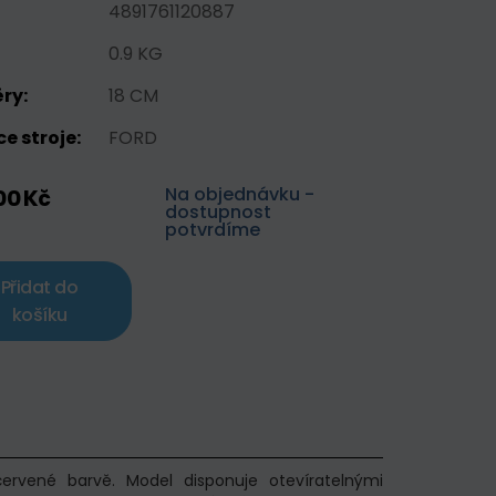
4891761120887
0.9 KG
ry:
18 CM
e stroje:
FORD
Na objednávku -
00 Kč
dostupnost
potvrdíme
Přidat do
košíku
rvené barvě. Model disponuje otevíratelnými