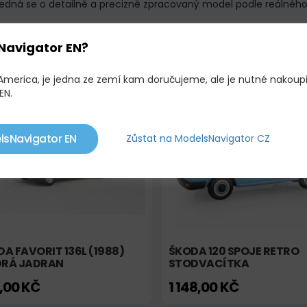
Jedná se o detailně a precizně zpracovaný model podle reálného 
Navigator EN?
OBNÉ PRODUKTY
 America, je jedna ze zemí kam doručujeme, ale je nutné nakoup
EN.
adem
Výprodej
Skladem
lsNavigator EN
Zůstat na ModelsNavigator CZ
A FAVORIT 136L (1988)
ŠKODA 120 SPOJE RETRO
RÁ JADRAN
STODVACÍTKA
,00 KČ
1 148,00 KČ