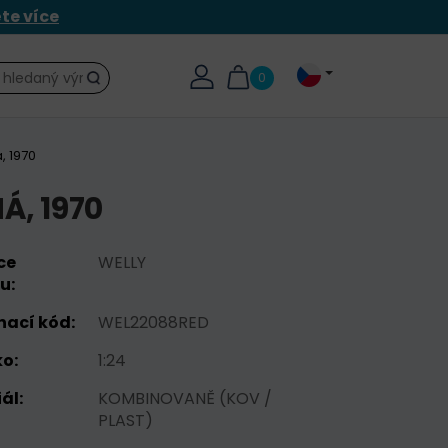
ěte více
0
Hledat
, 1970
Á, 1970
ce
WELLY
u:
nací kód:
WEL22088RED
o:
1:24
ál:
KOMBINOVANĚ (KOV /
PLAST)