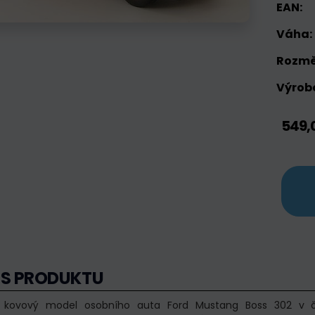
EAN:
Váha:
Rozmě
Výrobc
549,
IS PRODUKTU
ní kovový model osobního auta Ford Mustang Boss 302 v če