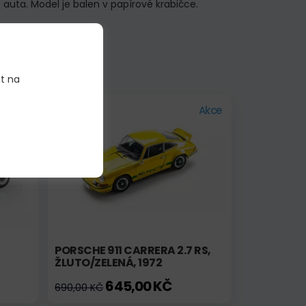
auta. Model je balen v papírové krabičce.
it na
Skladem
Akce
PORSCHE 911 CARRERA 2.7 RS,
ŽLUTO/ZELENÁ, 1972
645,00 KČ
690,00 KČ