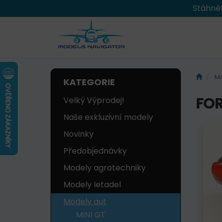
Stáhnět
Mo
KATEGORIE
FOR
Velký Výprodej!
Naše exkluzivní modely
Novinky
Předobjednávky
Modely agrotechniky
Modely letadel
Modely aut
MINI GT