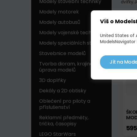
Modely stavební techniky
dvířky.
Modely motorek
Víš o Models
Modely autobusů
POD
Modely vojenské techniky
United States of
ModelsNavigator 
Modely speciálních strojů
Skl
Stavebnice modelů
Jít na Mode
Tvorba dioram, krajinek a
úprava modelů
3D doplňky
Dekály a 2D obtisky
Oblečení pro piloty a
příslušenství
ŠKOD
Reklamní předměty,
MOD
trička, časopisy
595
LEGO StarWars