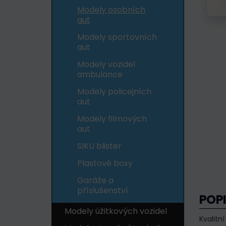
Modely osobních
aut
Modely sportovních
aut
Modely vozidel
ambulance
Modely policejních
aut
Modely filmových
aut
SIKU blister
Plastové boxy
Garáže a
příslušenství
POP
Modely úžitkových vozidel
Kvalit