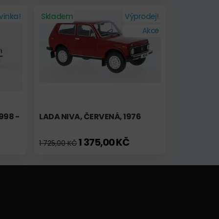
vinka!
Skladem
Výprodej!
Akce
998 -
LADA NIVA, ČERVENÁ, 1976
1 375,00 KČ
1 725,00 KČ