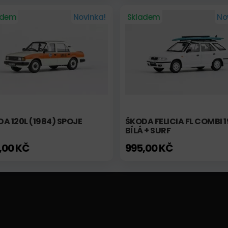
adem
Novinka!
Skladem
No
A 120L (1984) SPOJE
ŠKODA FELICIA FL COMBI 1
BÍLÁ + SURF
,00 KČ
995,00 KČ