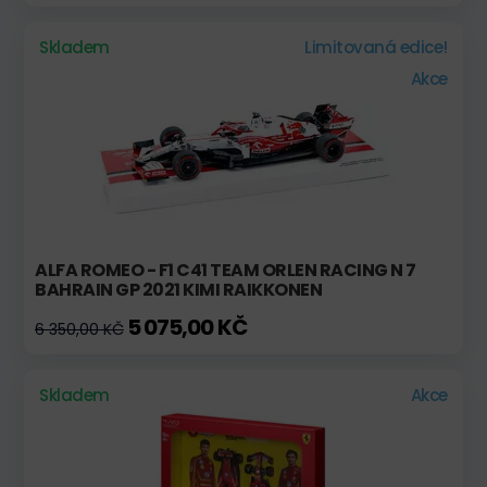
Skladem
Limitovaná edice!
Akce
ALFA ROMEO - F1 C41 TEAM ORLEN RACING N 7
BAHRAIN GP 2021 KIMI RAIKKONEN
5 075,00 KČ
6 350,00 KČ
Skladem
Akce