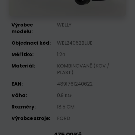
Výrobce
WELLY
modelu:
Objednací kód:
WEL24062BLUE
Měřítko:
1:24
Materiál:
KOMBINOVANĚ (KOV /
PLAST)
EAN:
4891761240622
Váha:
0.9 KG
Rozměry:
18.5 CM
Výrobce stroje:
FORD
475,00 Kč