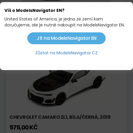
Víš o ModelsNavigator EN?
United States of America, je jedna ze zemí kam
ŠKODA FABIA III R5 (2015) ŠKODA MOTORSPORT
doručujeme, ale je nutné nakoupit na ModelsNavigator EN.
DESIGN CS 2018
695,00 KČ
Jít na ModelsNavigator EN
Zůstat na ModelsNavigator CZ
Skladem
Novinka!
CHEVROLET CAMARO ZL1, BÍLA/ČERNÁ, 2019
575,00 KČ