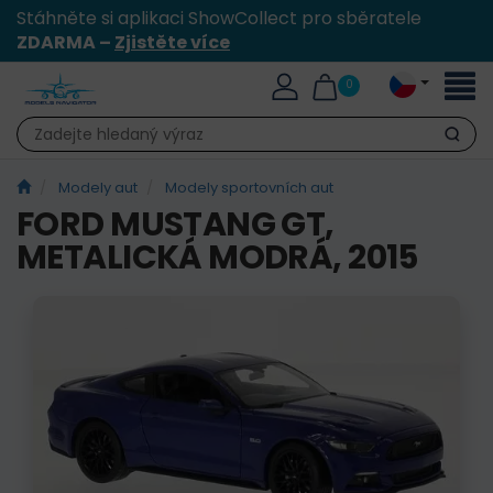
Stáhněte si aplikaci ShowCollect pro sběratele
ZDARMA –
Zjistěte více
Přepn
0
naviga
Hledat
Modely aut
Modely sportovních aut
FORD MUSTANG GT,
METALICKÁ MODRÁ, 2015