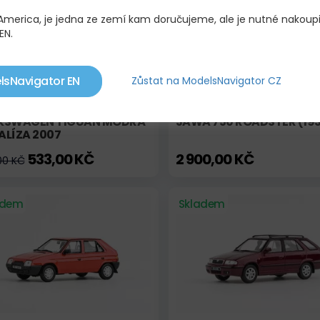
 America, je jedna ze zemí kam doručujeme, ale je nutné nakoup
EN.
lsNavigator EN
Zůstat na ModelsNavigator CZ
KSWAGEN TIGUAN MODRÁ
JAWA 750 ROADSTER (19
ALÍZA 2007
533,00 KČ
2 900,00 KČ
00 KČ
adem
Skladem