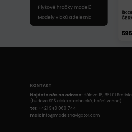
Plyšové hračky modelů
ŠKOD
Modely vlaků a železnic
ČER
595
KONTAKT
Najdete nás na adrese:
Hálova 16, 851 01 Bratisl
(budova SPŠ elektrotechnické, boční vchod)
t
el:
+421 948 068 744
mail:
info@modelsnavigator.com