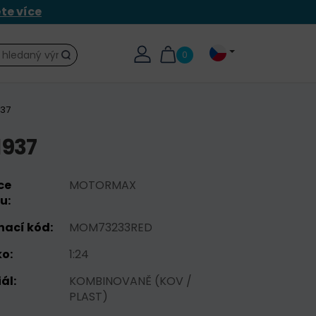
ěte více
0
Hledat
937
1937
ce
MOTORMAX
u:
nací kód:
MOM73233RED
o:
1:24
ál:
KOMBINOVANĚ (KOV /
PLAST)