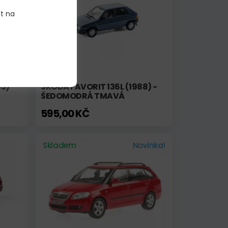
it na
35)
ŠKODA FAVORIT 136L (1988) -
ŠEDOMODRÁ TMAVÁ
595,00 KČ
Skladem
Novinka!