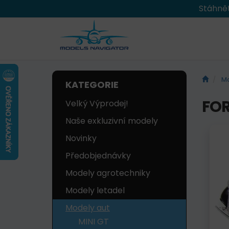
Stáhnět
Mo
KATEGORIE
FOR
Velký Výprodej!
Naše exkluzivní modely
Novinky
Předobjednávky
Modely agrotechniky
Modely letadel
Modely aut
MINI GT