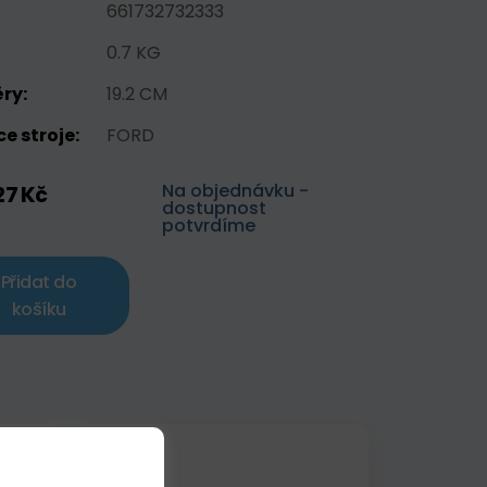
661732732333
0.7 KG
ry:
19.2 CM
e stroje:
FORD
Na objednávku -
27 Kč
dostupnost
potvrdíme
Přidat do
košíku
edice!
Skladem