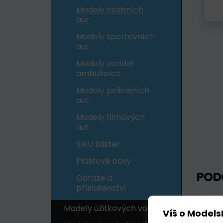
Modely osobních
aut
Modely sportovních
aut
Modely vozidel
ambulance
Modely policejních
aut
Modely filmových
aut
SIKU blister
Plastové boxy
POD
Garáže a
příslušenství
Skl
Modely úžitkových vozidel
Víš o Models