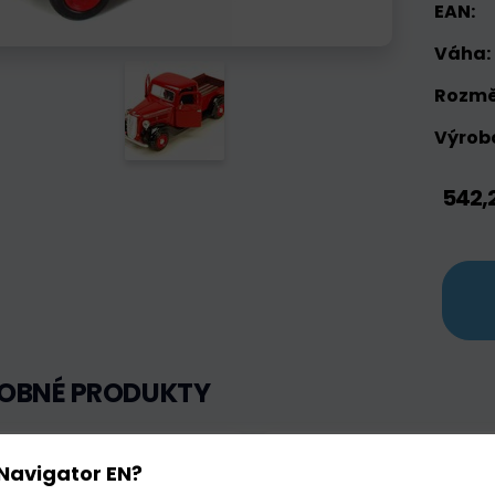
EAN:
Váha:
Rozmě
Výrobc
542,
OBNÉ PRODUKTY
adem
Skladem
Limitovaná 
Navigator EN?