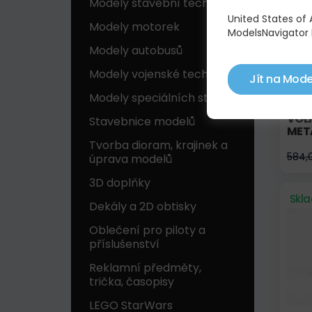
Modely stavební techniky
United States of
Modely motorek
ModelsNavigator 
Modely autobusů
Modely vojenské techniky
Jít na Mode
Modely speciálních strojů
VOL
Stavebnice modelů
MET
Tvorba dioram, krajinek a
584,
úprava modelů
3D doplňky
Skl
Dekály a 2D obtisky
Oblečení pro piloty a
příslušenství
Reklamní předměty,
trička, časopisy
LEGO StarWars