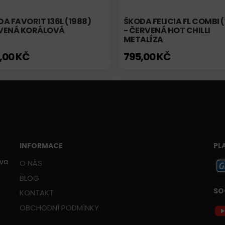
A FAVORIT 136L (1988)
ŠKODA FELICIA FL COMBI 
VENÁ KORÁLOVÁ
- ČERVENÁ HOT CHILLI
METALÍZA
,00 KČ
795,00 KČ
INFORMACE
PL
ava
O NÁS
BLOG
SO
KONTAKT
OBCHODNÍ PODMÍNKY