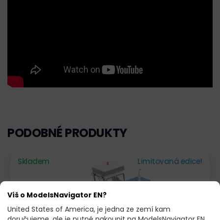
PODOBNÉ PRODUKTY
Skladem
Limitovaná edice!
Víš o ModelsNavigator EN?
United States of America, je jedna ze zemí kam
doručujeme, ale je nutné nakoupit na ModelsNavigator EN.