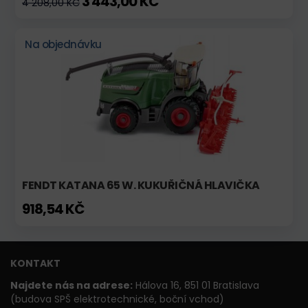
3 443,00 KČ
4 208,00 KČ
Na objednávku
FENDT KATANA 65 W. KUKUŘIČNÁ HLAVIČKA
918,54 KČ
KONTAKT
Najdete nás na adrese:
Hálova 16, 851 01 Bratislava
(budova SPŠ elektrotechnické, boční vchod)