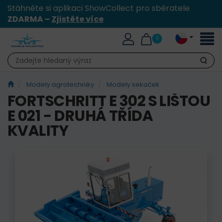
Stáhněte si aplikaci ShowCollect pro sběratele
ZDARMA –
Zjistěte více
Přepn
0
naviga
Hledat
Modely agrotechniky
Modely sekaček
FORTSCHRITT E 302 S LIŠTOU
E 021 - DRUHÁ TŘÍDA
KVALITY