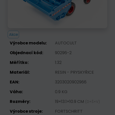
Akce
Výrobce modelu:
AUTOCULT
Objednací kód:
90296-2
Měřítko:
1:32
Materiál:
RESIN - PRYSKYŘICE
EAN:
3203020902966
Váha:
0.9 KG
Rozměry:
19×13.1×10.9 CM
(D×Š×V)
Výrobce stroje:
FORTSCHRITT