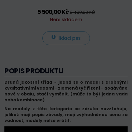
5 500,00 Kč
8 490,00 KČ
Není skladem
Hlídací pes
POPIS PRODUKTU
Druhá jakostní třída - jedná se o model s drobnými
kvalitativními vadami - zlomená tyč řízení - dodáváno
nové v obalu, stačí vyměnit. (může to být jedna vada
nebo kombinace)
Na modely z této kategorie se záruka nevztahuje,
jelikož mají popis závady, mají zvýhodněnou cenu za
vadnost, modely nelze vrátit.