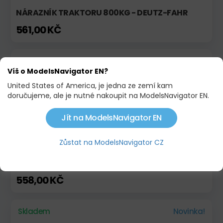
NÁRAZNÍK TRAKTORU 800KG - DEUTZ-FAHR
561,00 KČ
Skladem
Limitovaná edice!
Víš o ModelsNavigator EN?
United States of America, je jedna ze zemí kam
doručujeme, ale je nutné nakoupit na ModelsNavigator EN.
Jít na ModelsNavigator EN
Zůstat na ModelsNavigator CZ
NÁRAZNÍK TRAKTORU - 800KG FIAT-AGRI
558,00 KČ
Skladem
Novinka!