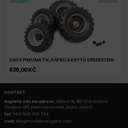
Skladem
Novinka!
SADA PNEUMATIK, RÁFKŮ A KRYTŮ VREDESTEIN
636,00 KČ
KONTAKT
Najdete nás na adrese:
Hálova 16, 851 01 Bratislava
(budova SPŠ elektrotechnické, boční vchod)
t
el:
+421 948 068 744
mail:
info@modelsnavigator.com