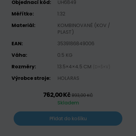
Objednací kód:
UH6849
Měřítko:
1:32
Materiál:
KOMBINOVANĚ (KOV /
PLAST)
EAN:
3539186849006
Váha:
0.5 KG
Rozměry:
13.5×4×4.5 CM
(D×Š×V)
Výrobce stroje:
HOLARAS
762,00 Kč
893,00 KČ
Skladem
Přidat do košíku