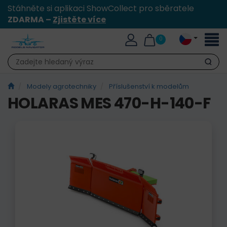
Stáhněte si aplikaci ShowCollect pro sběratele
ZDARMA –
Zjistěte více
Přepn
0
naviga
Hledat
Modely agrotechniky
Příslušenství k modelům
HOLARAS MES 470-H-140-F