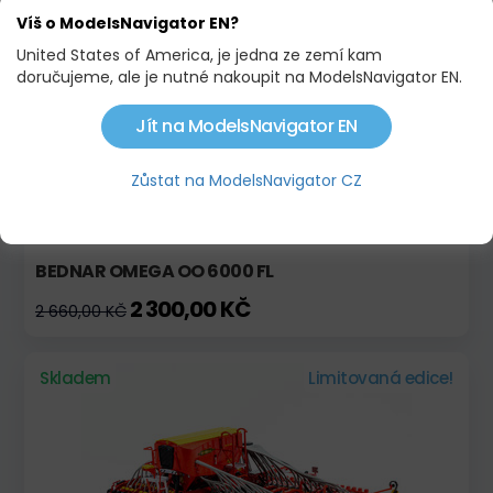
Víš o ModelsNavigator EN?
Skladem
Akce
United States of America, je jedna ze zemí kam
doručujeme, ale je nutné nakoupit na ModelsNavigator EN.
Jít na ModelsNavigator EN
Zůstat na ModelsNavigator CZ
BEDNAR OMEGA OO 6000 FL
2 300,00 KČ
2 660,00 KČ
Skladem
Limitovaná edice!