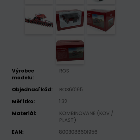
Výrobce
ROS
modelu:
Objednací kód:
ROS60195
Měřítko:
1:32
Materiál:
KOMBINOVANĚ (KOV /
PLAST)
EAN:
8003088601956