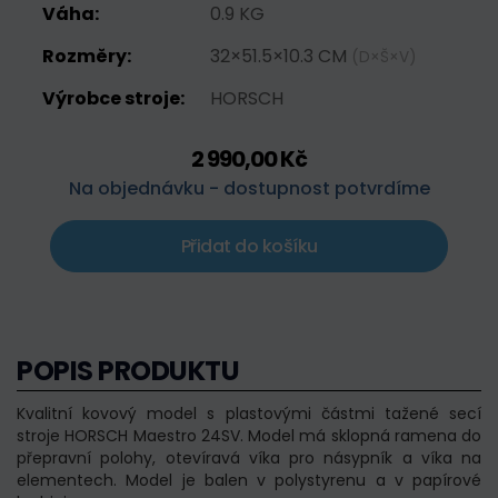
Váha:
0.9 KG
Rozměry:
32×51.5×10.3 CM
(D×Š×V)
Výrobce stroje:
HORSCH
2 990,00 Kč
Na objednávku - dostupnost potvrdíme
Přidat do košíku
POPIS PRODUKTU
Kvalitní kovový model s plastovými částmi tažené secí
stroje HORSCH Maestro 24SV. Model má sklopná ramena do
přepravní polohy, otevíravá víka pro násypník a víka na
elementech. Model je balen v polystyrenu a v papírové