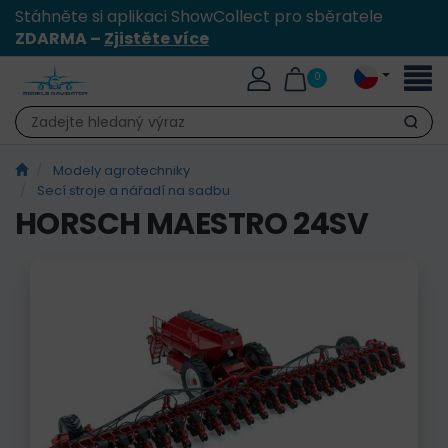
Stáhněte si aplikaci ShowCollect pro sběratele
ZDARMA –
Zjistěte více
Přepn
0
naviga
Hledat
Modely agrotechniky
Secí stroje a nářadí na sadbu
HORSCH MAESTRO 24SV