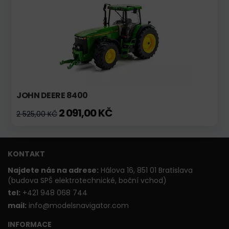
JOHN DEERE 8400
2 091,00 KČ
2 525,00 KČ
KONTAKT
Najdete nás na adrese:
Hálova 16, 851 01 Bratislava
(budova SPŠ elektrotechnické, boční vchod)
t
el:
+421 948 068 744
mail:
info@modelsnavigator.com
INFORMACE