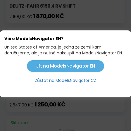
DEUTZ-FAHR 6150.4 RV SHIFT
1 870,00 KČ
2 168,00 KČ
Skladem
Akce
Víš o ModelsNavigator EN?
United States of America, je jedna ze zemí kam
doručujeme, ale je nutné nakoupit na ModelsNavigator EN.
Jít na ModelsNavigator EN
Zůstat na ModelsNavigator CZ
FENDT FAVORIT 3 4WD (1963-1967)
1 250,00 KČ
2 547,00 KČ
Skladem