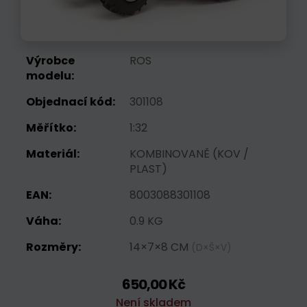
Výrobce
ROS
modelu:
Objednací kód:
301108
Měřítko:
1:32
Materiál:
KOMBINOVANĚ (KOV /
PLAST)
EAN:
8003088301108
Váha:
0.9 KG
Rozměry:
14×7×8 CM
(D×Š×V)
650,00 Kč
Není skladem