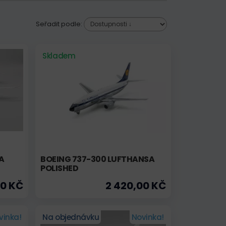
Seřadit podle:
Skladem
A
BOEING 737-300 LUFTHANSA
POLISHED
00 KČ
2 420,00 KČ
vinka!
Na objednávku
Novinka!