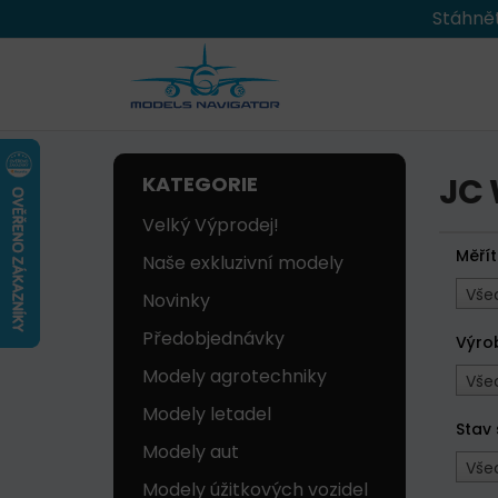
Stáhnět
JC
KATEGORIE
Velký Výprodej!
Měří
Naše exkluzivní modely
Vše
Novinky
Předobjednávky
Výro
Modely agrotechniky
Vše
Modely letadel
Stav
Modely aut
Vše
Modely úžitkových vozidel