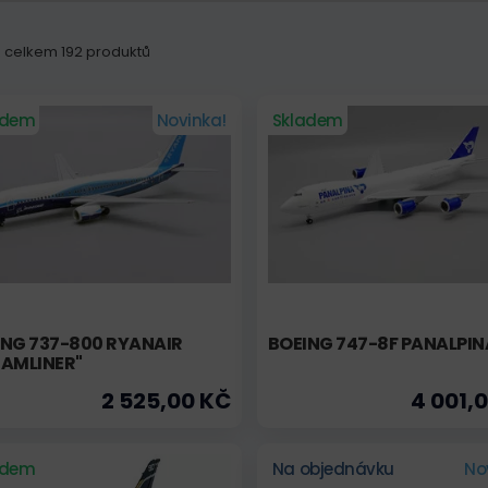
 z celkem 192 produktů
adem
Novinka!
Skladem
ING 737-800 RYANAIR
BOEING 747-8F PANALPIN
EAMLINER"
2 525,00 KČ
4 001,
adem
Na objednávku
No