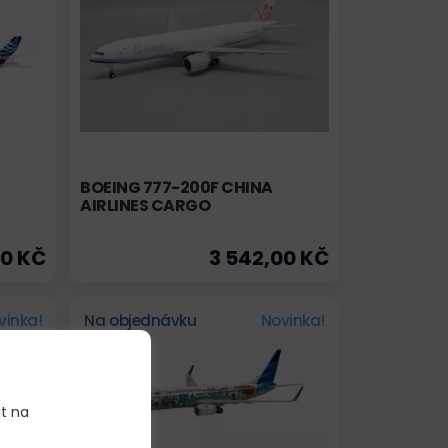
BOEING 777-200F CHINA
AIRLINES CARGO
00 KČ
3 542,00 KČ
vinka!
Na objednávku
Novinka!
it na