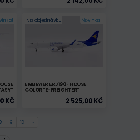
00 KČ
2 142,00 KČ
vinka!
Na objednávku
Novinka!
HOUSE
EMBRAER ERJ190F HOUSE
TASY"
COLOR "E-FREIGHTER"
00 KČ
2 525,00 KČ
8
9
10
»