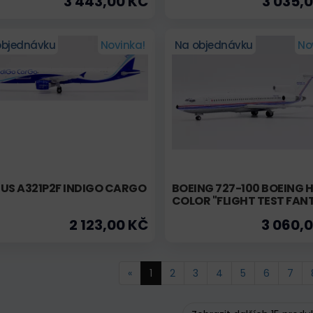
3 443,00 KČ
3 035,
objednávku
Novinka!
Na objednávku
No
US A321P2F INDIGO CARGO
BOEING 727-100 BOEING 
COLOR "FLIGHT TEST FAN
2 123,00 KČ
3 060,
«
1
2
3
4
5
6
7