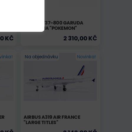
EI-
BOEING 737-800 GARUDA
INDONESIA "POKEMON"
00 KČ
2 310,00 KČ
vinka!
Na objednávku
Novinka!
ER
AIRBUS A319 AIR FRANCE
"LARGE TITLES"