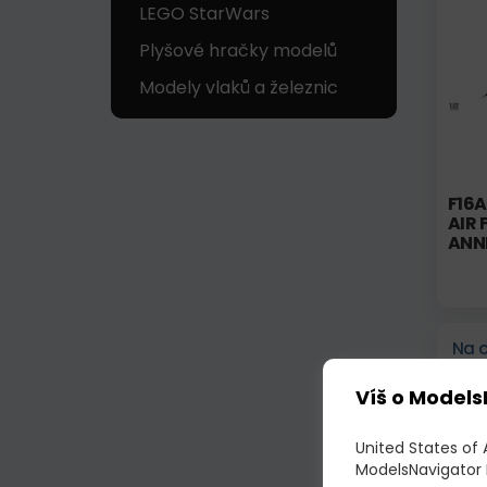
LEGO StarWars
Plyšové hračky modelů
Modely vlaků a železnic
F16A
AIR 
ANN
Na 
Víš o Models
United States of
ModelsNavigator 