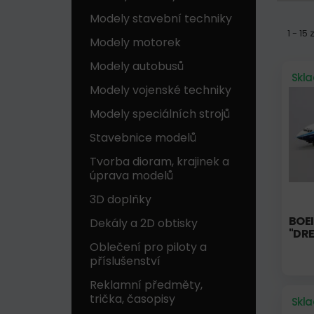
Modely stavební techniky
1 - 15
Modely motorek
Modely autobusů
Skl
Modely vojenské techniky
Modely speciálních strojů
Stavebnice modelů
Tvorba dioram, krajinek a
úprava modelů
3D doplňky
BOE
Dekály a 2D obtisky
"DR
Oblečení pro piloty a
příslušenství
Reklamní předměty,
trička, časopisy
Skl