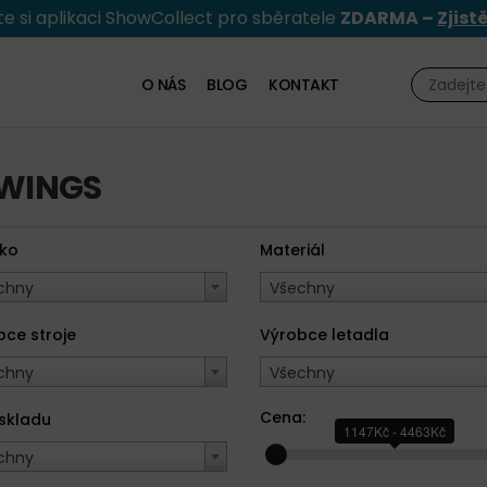
e si aplikaci ShowCollect pro sběratele
ZDARMA –
Zjist
O NÁS
BLOG
KONTAKT
 WINGS
tko
Materiál
chny
Všechny
bce stroje
Výrobce letadla
chny
Všechny
Cena:
 skladu
1147Kč - 4463Kč
chny