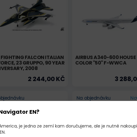
 FIGHTING FALCON ITALIAN
AIRBUS A340-600 HOUSE
FORCE, 23 GRUPPO, 90 YEAR
COLOR "50" F-WWCA
IVERSARY, 2008
2 244,00 KČ
3 288,
objednávku
Na objednávku
No
Navigator EN?
 America, je jedna ze zemí kam doručujeme, ale je nutné nakoup
EN.