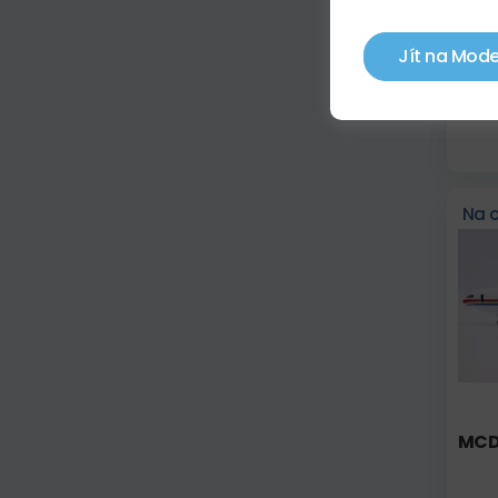
Jít na Mode
MCD
HOU
Na 
MCD