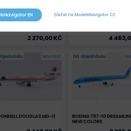
lsNavigator EN
Zůstat na ModelsNavigator CZ
ONNELL DOUGLAS MD90
BOEING 737-800 RYANAIR 
SE COLOR
GXN
2 270,00 KČ
4 463,
objednávku
Novinka!
Na objednávku
No
ONNELL DOUGLAS MD-11
BOEING 787-10 DREAMLIN
NEW COLORS