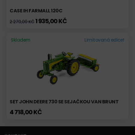
CASE IH FARMALL 120C
1 935,00 KČ
2 270,00 KČ
Skladem
Limitovaná edice!
SET JOHN DEERE 730 SE SEJAČKOU VAN BRUNT
4 718,00 KČ