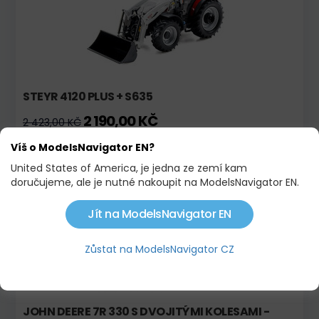
STEYR 4120 PLUS + S635
2 190,00 KČ
2 423,00 KČ
Víš o ModelsNavigator EN?
Skladem
Limitovaná edice!
United States of America, je jedna ze zemí kam
doručujeme, ale je nutné nakoupit na ModelsNavigator EN.
Jít na ModelsNavigator EN
Zůstat na ModelsNavigator CZ
JOHN DEERE 7R 330 S DVOJITÝMI KOLESAMI -