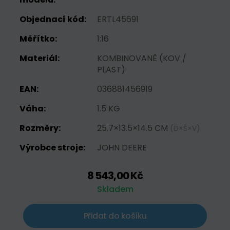
Objednací kód:
ERTL45691
Měřítko:
1:16
Materiál:
KOMBINOVANĚ (KOV /
PLAST)
EAN:
036881456919
Váha:
1.5 KG
Rozměry:
25.7×13.5×14.5 CM
(D×Š×V)
Výrobce stroje:
JOHN DEERE
8 543,00 Kč
Skladem
Přidat do košíku