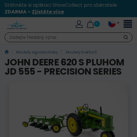
Stáhněte si aplikaci ShowCollect pro sběratele
ZDARMA –
Zjistěte více
Přepn
0
naviga
Hledat
Modely agrotechniky
Modely traktorů
JOHN DEERE 620 S PLUHOM
JD 555 - PRECISION SERIES