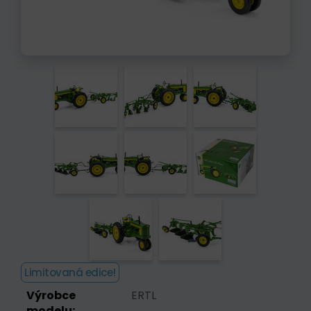
Limitovaná edice!
Výrobce
ERTL
modelu: