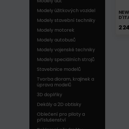
Modely aut
Modely úžitkových vozidel
NEW 
D'IT
Modely stavební techniky
2 2
Modely motorek
Modely autobusů
Modely vojenské techniky
Modely speciálních strojů
Stavebnice modelů
Tvorba dioram, krajinek a
úprava modelů
3D doplňky
Dekály a 2D obtisky
Oblečení pro piloty a
příslušenství