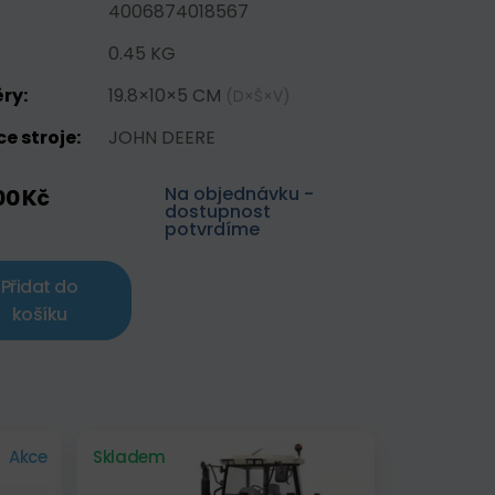
4006874018567
0.45 KG
ry:
19.8×10×5 CM
(D×Š×V)
e stroje:
JOHN DEERE
Na objednávku -
00 Kč
dostupnost
potvrdíme
Přidat do
košíku
Akce
Skladem