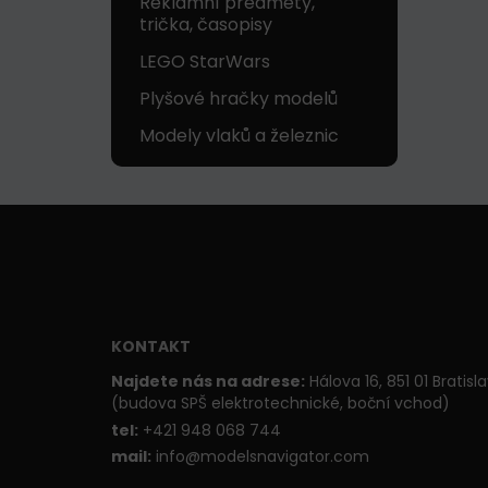
Reklamní předměty,
trička, časopisy
LEGO StarWars
Plyšové hračky modelů
Modely vlaků a železnic
KONTAKT
Najdete nás na adrese:
Hálova 16, 851 01 Bratisl
(budova SPŠ elektrotechnické, boční vchod)
t
el:
+421 948 068 744
mail:
info@modelsnavigator.com