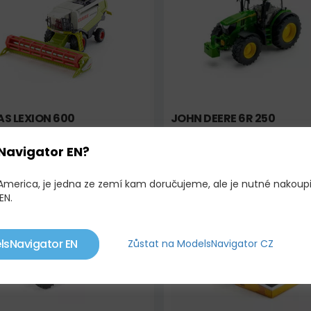
S LEXION 600
JOHN DEERE 6R 250
Navigator EN?
,00 KČ
2 760,00 KČ
2 930,00 KČ
 America, je jedna ze zemí kam doručujeme, ale je nutné nakoup
EN.
adem
Limitovaná edice!
Skladem
lsNavigator EN
Zůstat na ModelsNavigator CZ