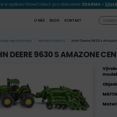
e si aplikaci ShowCollect pro sběratele
ZDARMA –
Zjist
O NÁS
BLOG
KONTAKT
dely agrotechniky
Modely traktorů
John Deere 9630 s Amazon
N DEERE 9630 S AMAZONE CE
Výrob
model
Objed
Měřítk
Materi