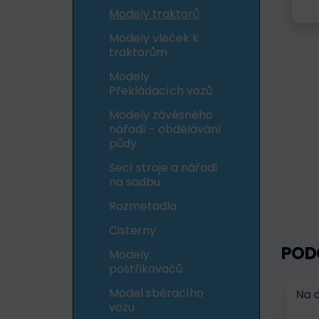
Modely traktorů
Modely vleček k
traktorům
Modely
Překládacích vozů
Modely závěsného
nářadí - obdělávání
půdy
Secí stroje a nářadí
na sadbu
Rozmetadla
Cisterny
POD
Modely
postřikovačů
Model sběracího
Na 
vozu