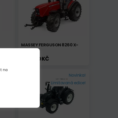
MASSEY FERGUSON 8260 X-
TRA
2 015,00 KČ
it na
Skladem
Novinka!
Limitovaná edice!