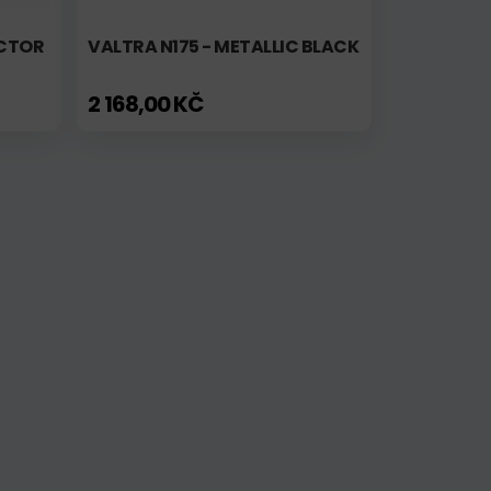
ACTOR
VALTRA N175 - METALLIC BLACK
2 168,00 KČ