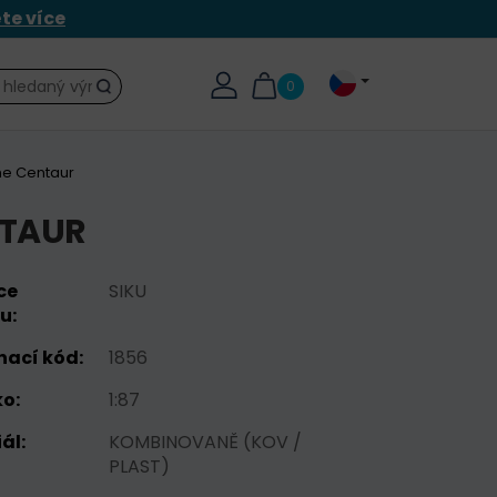
ěte více
0
Hledat
e Centaur
NTAUR
ce
SIKU
u:
nací kód:
1856
o:
1:87
ál:
KOMBINOVANĚ (KOV /
PLAST)