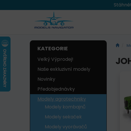
Stáhnět
Mo
KATEGORIE
JOH
Velký Výprodej!
Naše exkluzivní modely
Novinky
Předobjednávky
Modely agrotechniky
Modely kombajnů
Modely sekaček
Modely vyorávačů