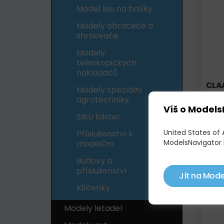
Model lisu na balíky
Modely obraceče a
shrnovače
Modely
teleskopických
nakladačů
CLAA
Modely speciální
agrotechniky
Víš o Models
950
SIKU blister
United States of
Příslušenství k
ModelsNavigator 
Skl
modelům
Budovy a
příslušenství
Jít na Mode
Klíčenky
Modely letadel