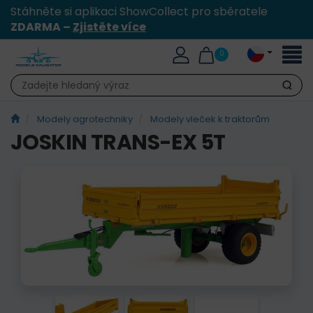
Stáhněte si aplikaci ShowCollect pro sběratele
ZDARMA –
Zjistěte více
Přepn
0
naviga
Hledat
Modely agrotechniky
Modely vleček k traktorům
JOSKIN TRANS-EX 5T