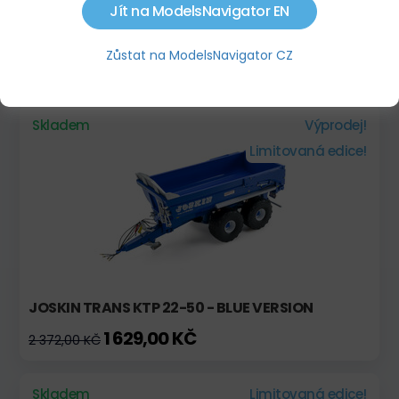
Jít na ModelsNavigator EN
PROMODIS CARGO CP120
Zůstat na ModelsNavigator CZ
3 060,00 KČ
3 698,00 KČ
Skladem
Výprodej!
Limitovaná edice!
JOSKIN TRANS KTP 22-50 - BLUE VERSION
1 629,00 KČ
2 372,00 KČ
Skladem
Limitovaná edice!