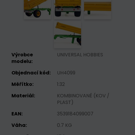
Výrobce
UNIVERSAL HOBBIES
modelu:
Objednací kód:
UH4099
Měřítko:
1:32
Materiál:
KOMBINOVANĚ (KOV /
PLAST)
EAN:
3539184099007
Váha:
0.7 KG