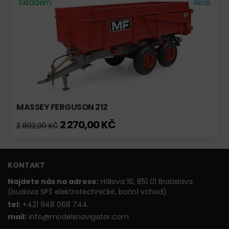
Skladem
Akce
MASSEY FERGUSON 212
2 270,00 KČ
2 802,00 KČ
KONTAKT
Najdete nás na adrese:
Hálova 16, 851 01 Bratislava
(budova SPŠ elektrotechnické, boční vchod)
t
el:
+421 948 068 744
mail:
info@modelsnavigator.com