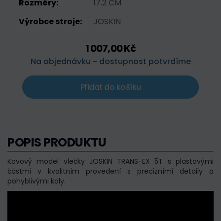
Rozměry:
17.2 CM
Výrobce stroje:
JOSKIN
1 007,00 Kč
Na objednávku - dostupnost potvrdíme
Přidat do košíku
POPIS PRODUKTU
Kovový model vlečky JOSKIN TRANS-EX 5T s plastovými
částmi v kvalitním provedení s precizními detaily a
pohyblivými koly.