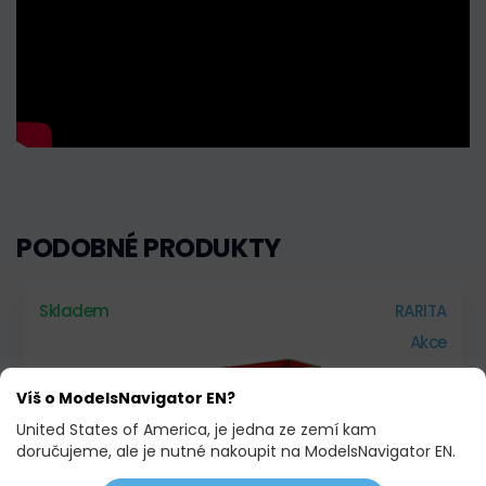
PODOBNÉ PRODUKTY
Skladem
RARITA
Akce
Víš o ModelsNavigator EN?
United States of America, je jedna ze zemí kam
doručujeme, ale je nutné nakoupit na ModelsNavigator EN.