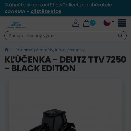
Stáhněte si aplikaci ShowCollect pro sběratele
ZDARMA –
Zjistěte více
Přepn
0
naviga
Hledat
Reklamní předměty, trička, časopisy
KĽÚČENKA - DEUTZ TTV 7250
- BLACK EDITION