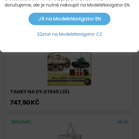
doručujeme, ale je nutné nakoupit na ModelsNavigator EN.
224,00 KČ
Jít na ModelsNavigator EN
Skladem
Zůstat na ModelsNavigator CZ
TANKY NA DYJI 1945 1.DÍL
747,50 KČ
Skladem
Akce