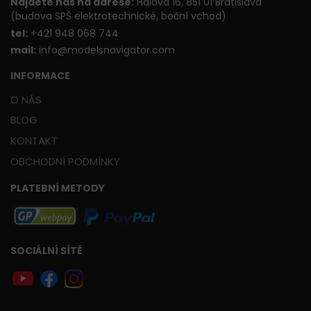
Najdete nás na adrese:
Hálova 16, 851 01 Bratislava
(budova SPŠ elektrotechnické, boční vchod)
t
el:
+421 948 068 744
mail:
info@modelsnavigator.com
INFORMACE
O NÁS
BLOG
KONTAKT
OBCHODNÍ PODMÍNKY
PLATEBNÍ METODY
SOCIÁLNÍ SÍTĚ