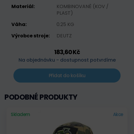
Materiál:
KOMBINOVANĚ (KOV /
PLAST)
Váha:
0.25 KG
Výrobce stroje:
DEUTZ
183,60 Kč
Na objednávku - dostupnost potvrdíme
Přidat do košíku
PODOBNÉ PRODUKTY
Skladem
Akce