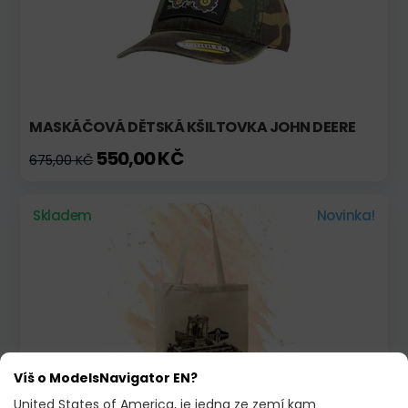
MASKÁČOVÁ DĚTSKÁ KŠILTOVKA JOHN DEERE
550,00 KČ
675,00 KČ
Skladem
Novinka!
Víš o ModelsNavigator EN?
PLÁTĚNÁ TAŠKA S MOTIVEM FORTSCHRITT E 302
United States of America, je jedna ze zemí kam