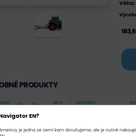
Váha:
Výrobc
183,
OBNÉ PRODUKTY
adem
Akce
Skladem
No
Navigator EN?
 America, je jedna ze zemí kam doručujeme, ale je nutné nakoup