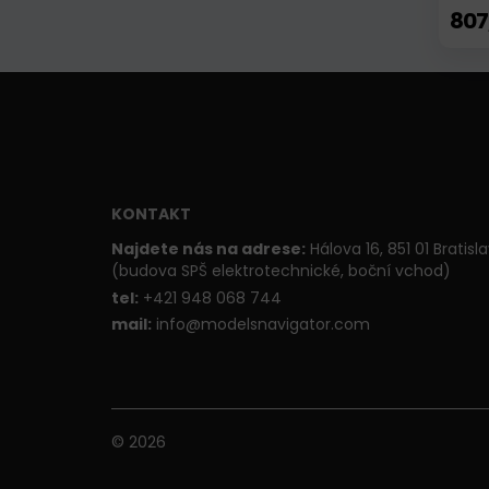
807
KONTAKT
Najdete nás na adrese:
Hálova 16, 851 01 Bratisl
(budova SPŠ elektrotechnické, boční vchod)
t
el:
+421 948 068 744
mail:
info@modelsnavigator.com
© 2026