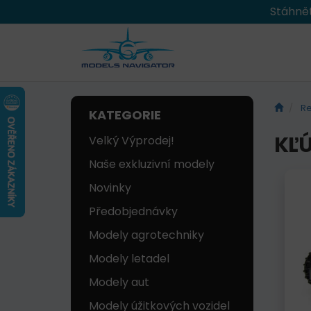
Stáhnět
Re
KATEGORIE
KĽÚ
Velký Výprodej!
Naše exkluzivní modely
Novinky
Předobjednávky
Modely agrotechniky
Modely letadel
Modely aut
Modely úžitkových vozidel