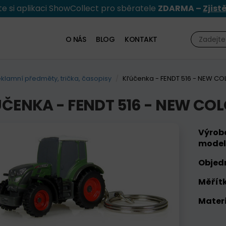
e si aplikaci ShowCollect pro sběratele
ZDARMA –
Zjist
O NÁS
BLOG
KONTAKT
klamní předměty, trička, časopisy
Kľúčenka - FENDT 516 - NEW CO
ČENKA - FENDT 516 - NEW COL
Výrob
model
Objed
Měřítk
Materi