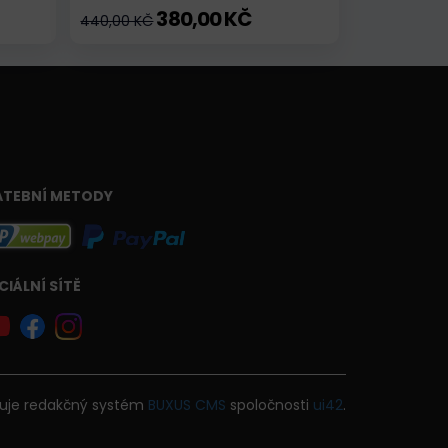
380,00 KČ
440,00 KČ
ATEBNÍ METODY
CIÁLNÍ SÍTĚ
uje
redakčný systém
BUXUS
CMS
spoločnosti
ui42
.