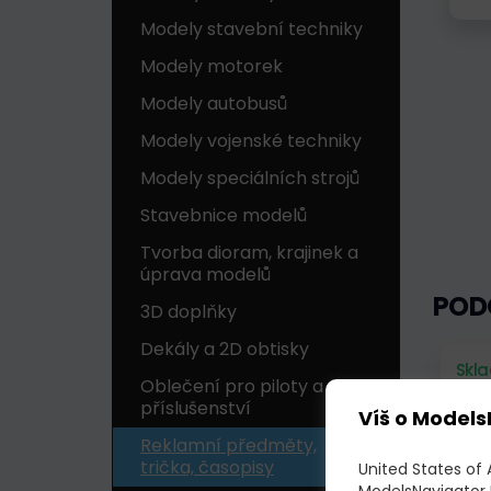
Modely stavební techniky
Modely motorek
Modely autobusů
Modely vojenské techniky
Modely speciálních strojů
Stavebnice modelů
Tvorba dioram, krajinek a
úprava modelů
POD
3D doplňky
Dekály a 2D obtisky
Skl
Oblečení pro piloty a
příslušenství
Víš o Models
Reklamní předměty,
trička, časopisy
United States of