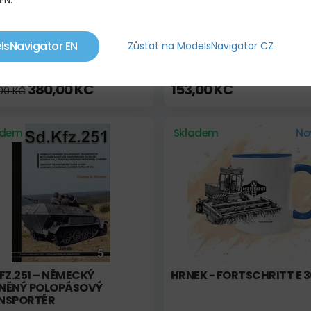
EN.
lsNavigator EN
Zůstat na ModelsNavigator CZ
KO ZETOR 7711 VELIKOST L
KLÍČENKA LUFTHANSA
380,00 KČ
153,00 KČ
00 KČ
adem
Skladem
No
FZ.251 – NĚMECKÝ
HRNEK - FORTSCHRITT E 
NĚNÝ POLOPÁSOVÝ
NSPORTÉR