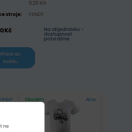
0.25 KG
e stroje:
FENDT
Na objednávku -
60 Kč
dostupnost
potvrdíme
Přidat do
košíku
vinka!
Skladem
Akce
it na