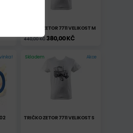
TRIČKO ZETOR 7711 VELIKOST M
380,00 KČ
440,00 KČ
vinka!
Skladem
Akce
302
TRIČKO ZETOR 7711 VELIKOST S