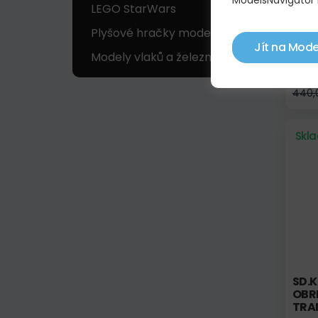
ModelsNavigator 
LEGO StarWars
Plyšové hračky modelů
Jít na Mode
Modely vlaků a železnic
TRIČ
440,
Skl
SD.K
OBR
TRA