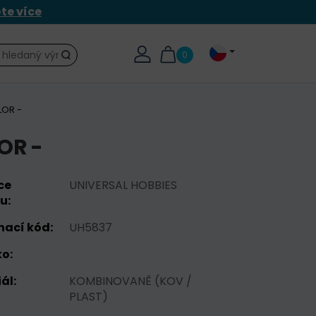
ěte více
0
Hledat
LOR -
OR -
ce
UNIVERSAL HOBBIES
u:
nací kód:
UH5837
o:
ál:
KOMBINOVANĚ (KOV /
PLAST)