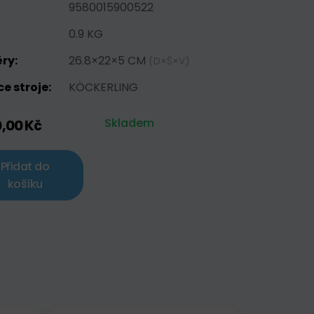
9580015900522
0.9 KG
ry:
26.8×22×5 CM
(D×Š×V)
e stroje:
KÖCKERLING
Skladem
0,00 Kč
Přidat do
košíku