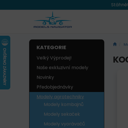
Stáhnět
Mo
KATEGORIE
KOC
Velký Výprodej!
Naše exkluzivní modely
Novinky
Předobjednávky
Modely agrotechniky
Modely kombajnů
Modely sekaček
Modely vyorávačů