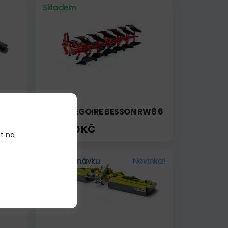
Skladem
KTOR
PLUH GREGOIRE BESSON RW8 6
1 655,00 KČ
it na
Na objednávku
Novinka!