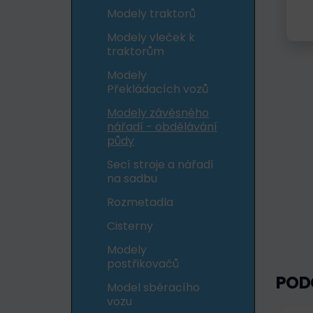
Modely traktorů
Modely vleček k
traktorům
Modely
Překládacích vozů
Modely závěsného
nářadí - obdělávání
půdy
Secí stroje a nářadí
na sadbu
Rozmetadla
Cisterny
Modely
postřikovačů
POD
Model sběracího
vozu