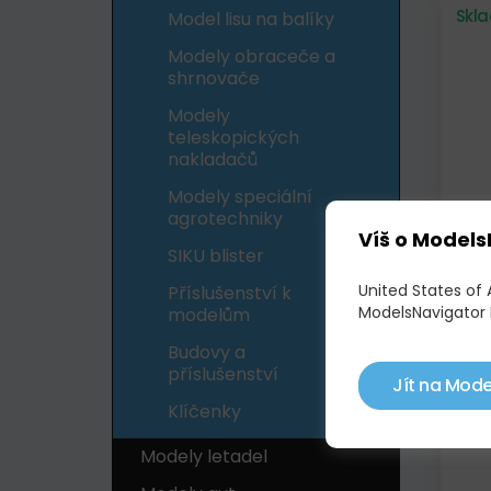
Skl
Model lisu na balíky
Modely obraceče a
shrnovače
Modely
teleskopických
nakladačů
Modely speciální
agrotechniky
Víš o Models
MAS
SIKU blister
842,
United States of
Příslušenství k
ModelsNavigator 
modelům
Skl
Budovy a
příslušenství
Jít na Mode
Klíčenky
Modely letadel