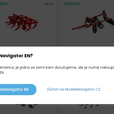
adem
Akce
Skladem
Navigator EN?
SEY FERGUSON 24
CASE IH DISKOVÝ KOMPA
740,00 KČ
1 250,00 KČ
00 KČ
 America, je jedna ze zemí kam doručujeme, ale je nutné nakoup
EN.
adem
Skladem
lsNavigator EN
Zůstat na ModelsNavigator CZ