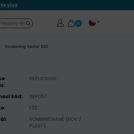
ěte více
0
Hledat
Kockerling Vector 620
ce
REPLICAGRI
u:
nací kód:
REP057
o:
1:32
ál:
KOMBINOVANĚ (KOV /
PLAST)