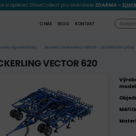
e si aplikaci ShowCollect pro sběratele
ZDARMA –
Zjist
O NÁS
BLOG
KONTAKT
dely agrotechniky
Modely závěsného nářadí - obdělávání půdy
KERLING VECTOR 620
Výrob
model
Objed
Měřítk
Materi