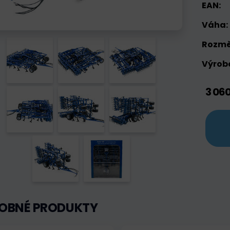
EAN:
Váha:
Rozmě
Výrobc
3 06
OBNÉ PRODUKTY