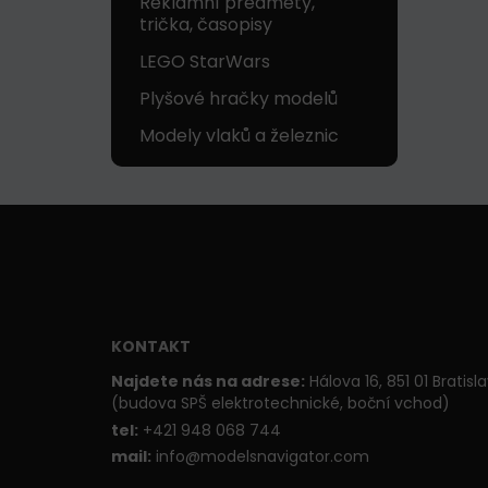
Reklamní předměty,
trička, časopisy
LEGO StarWars
Plyšové hračky modelů
Modely vlaků a železnic
KONTAKT
Najdete nás na adrese:
Hálova 16, 851 01 Bratisl
(budova SPŠ elektrotechnické, boční vchod)
t
el:
+421 948 068 744
mail:
info@modelsnavigator.com