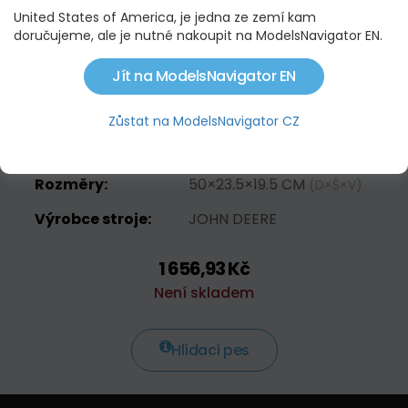
Objednací kód:
02132
United States of America, je jedna ze zemí kam
doručujeme, ale je nutné nakoupit na ModelsNavigator EN.
Měřítko:
1:16
Jít na ModelsNavigator EN
Materiál:
PLAST
EAN:
4001702021320
Zůstat na ModelsNavigator CZ
Váha:
1.8 KG
Rozměry:
50×23.5×19.5 CM
(D×Š×V)
Výrobce stroje:
JOHN DEERE
1 656,93 Kč
Není skladem
Hlídací pes