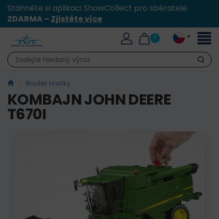
Stáhněte si aplikaci ShowCollect pro sběratele
ZDARMA –
Zjistěte více
Přepn
0
naviga
Hledat
Bruder hračky
KOMBAJN JOHN DEERE
T670I