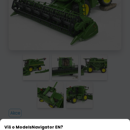
Akce
Výrobce modelu:
BRUDER
Víš o ModelsNavigator EN?