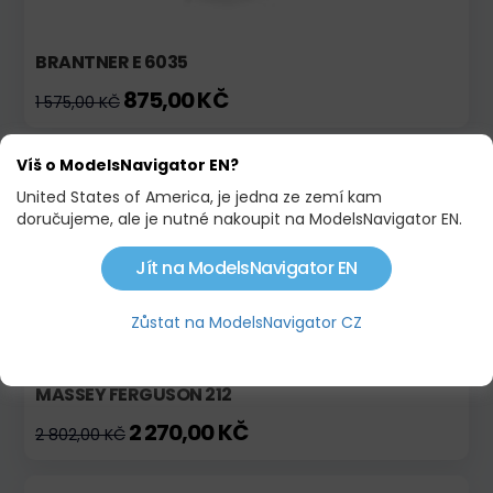
BRANTNER E 6035
875,00 KČ
1 575,00 KČ
Víš o ModelsNavigator EN?
Skladem
Akce
United States of America, je jedna ze zemí kam
doručujeme, ale je nutné nakoupit na ModelsNavigator EN.
Jít na ModelsNavigator EN
Zůstat na ModelsNavigator CZ
MASSEY FERGUSON 212
2 270,00 KČ
2 802,00 KČ