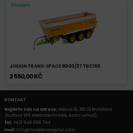
Skladem
JOSKIN TRANS-SPACE 8000/27 TRC150
2 550,00 KČ
KONTAKT
Najdete nás na adrese:
Hálova 16, 851 01 Bratislava
(budova SPŠ elektrotechnické, boční vchod)
t
el:
+421 948 068 744
mail:
info@modelsnavigator.com