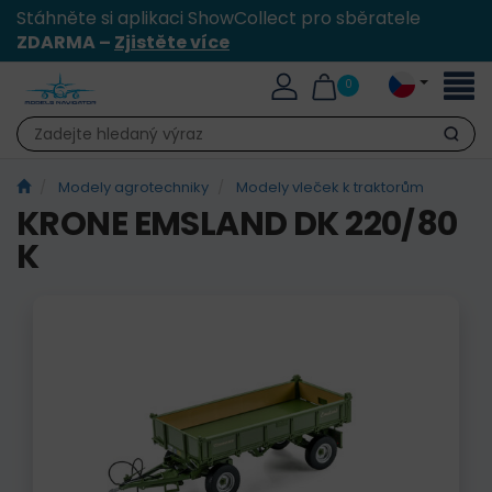
Stáhněte si aplikaci ShowCollect pro sběratele
ZDARMA –
Zjistěte více
Přepn
0
naviga
Hledat
Modely agrotechniky
Modely vleček k traktorům
KRONE EMSLAND DK 220/80
K