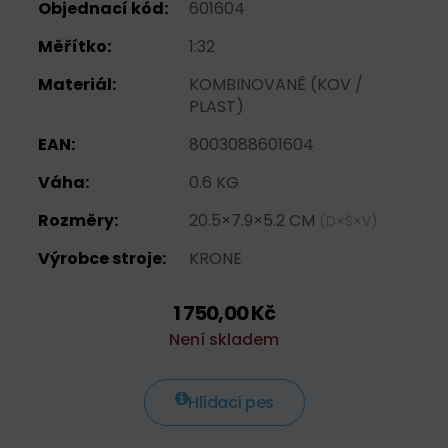
Objednací kód:
601604
Měřítko:
1:32
Materiál:
KOMBINOVANĚ (KOV /
PLAST)
EAN:
8003088601604
Váha:
0.6 KG
Rozměry:
20.5×7.9×5.2 CM
(D×Š×V)
Výrobce stroje:
KRONE
1 750,00 Kč
Není skladem
Hlídací pes