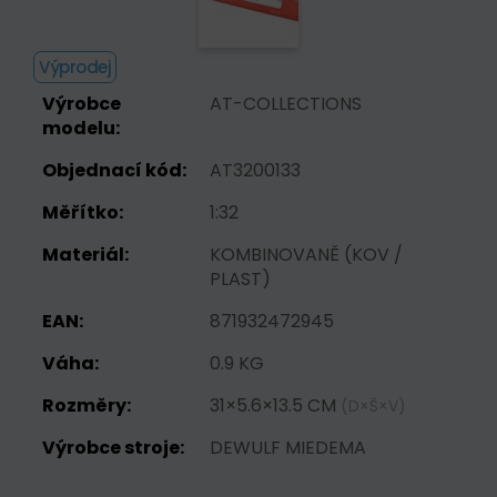
Výprodej
Výrobce
AT-COLLECTIONS
modelu:
Objednací kód:
AT3200133
Měřítko:
1:32
Materiál:
KOMBINOVANĚ (KOV /
PLAST)
EAN:
871932472945
Váha:
0.9 KG
Rozměry:
31×5.6×13.5 CM
(D×Š×V)
Výrobce stroje:
DEWULF MIEDEMA