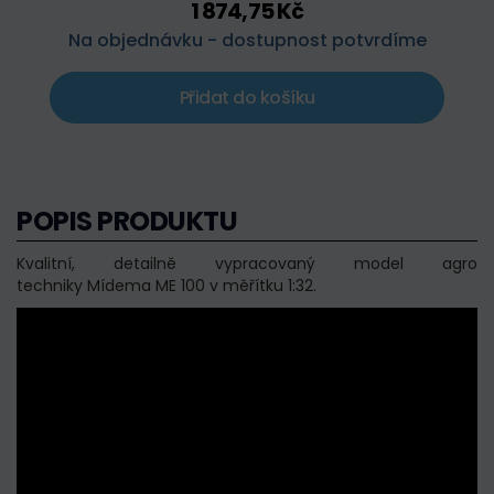
1 874,75 Kč
Na objednávku - dostupnost potvrdíme
Přidat do košíku
POPIS PRODUKTU
Kvalitní, detailně vypracovaný model agro
techniky Mídema ME 100 v měřítku 1:32.