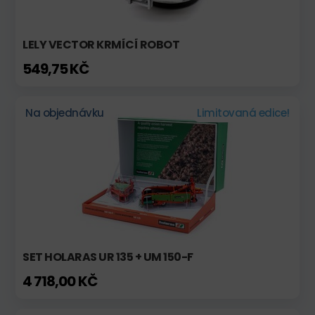
LELY VECTOR KRMÍCÍ ROBOT
549,75 KČ
Na objednávku
Limitovaná edice!
SET HOLARAS UR 135 + UM 150-F
4 718,00 KČ