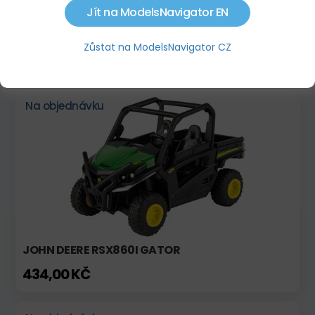
Jít na ModelsNavigator EN
JOHN DEERE 1270 8W HARVESTER
Zůstat na ModelsNavigator CZ
2 678,00 KČ
Na objednávku
JOHN DEERE RSX860I GATOR
434,00 KČ