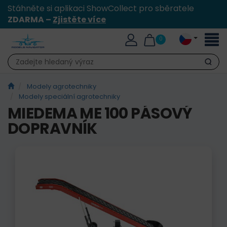
Stáhněte si aplikaci ShowCollect pro sběratele
ZDARMA –
Zjistěte více
Přepn
0
naviga
Hledat
Modely agrotechniky
Modely speciální agrotechniky
MIEDEMA ME 100 PÁSOVÝ
DOPRAVNÍK