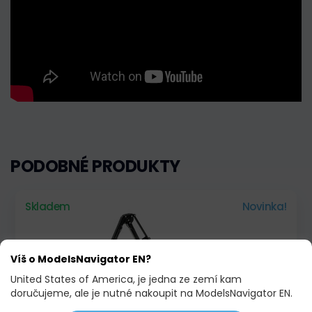
PODOBNÉ PRODUKTY
Skladem
Novinka!
Víš o ModelsNavigator EN?
United States of America, je jedna ze zemí kam
doručujeme, ale je nutné nakoupit na ModelsNavigator EN.