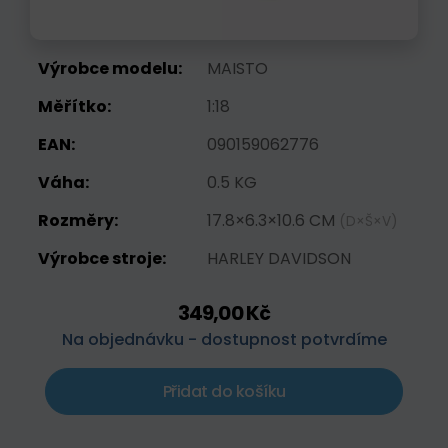
Výrobce modelu:
MAISTO
Měřítko:
1:18
EAN:
090159062776
Váha:
0.5 KG
Rozměry:
17.8×6.3×10.6 CM
(D×Š×V)
Výrobce stroje:
HARLEY DAVIDSON
349,00 Kč
Na objednávku - dostupnost potvrdíme
Přidat do košíku