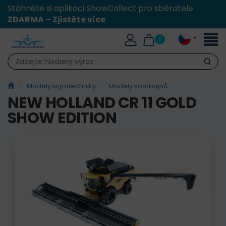
Stáhněte si aplikaci ShowCollect pro sběratele
ZDARMA –
Zjistěte více
Přepn
0
naviga
Hledat
Modely agrotechniky
Modely kombajnů
NEW HOLLAND CR 11 GOLD
SHOW EDITION