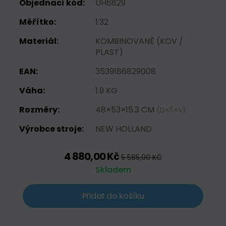
Objednací kód:
UH6829
Měřítko:
1:32
Materiál:
KOMBINOVANĚ (KOV /
PLAST)
EAN:
3539186829008
Váha:
1.9 KG
Rozměry:
48×53×15.3 CM
(D×Š×V)
Výrobce stroje:
NEW HOLLAND
4 880,00 Kč
5 585,00 KČ
Skladem
Přidat do košíku