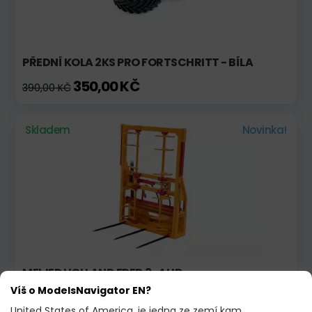
PŘEDNÍ KOLA 2KS PRO FORTSCHRITT - BÍLA
350,00 KČ
390,00 KČ
Skladem
Novinka!
MEIJER HOLLAND FRED 3-4 HD
Víš o ModelsNavigator EN?
1 148,00 KČ
United States of America, je jedna ze zemí kam