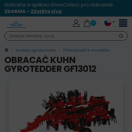
Stáhněte si aplikaci ShowCollect pro sběratele
ZDARMA –
Zjistěte více
Přepn
0
naviga
Hledat
Modely agrotechniky
Příslušenství k modelům
OBRACAČ KUHN
GYROTEDDER GF13012