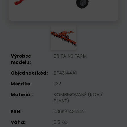
Výrobce
BRITAINS FARM
modelu:
Objednací kód:
BF43144A1
Měřítko:
1:32
Materiál:
KOMBINOVANĚ (KOV /
PLAST)
EAN:
036881431442
Váha:
0.5 KG