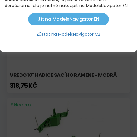
doručujeme, ale je nutné nakoupit na ModelsNavigator EN.
Skladem
Novinka!
Jít na ModelsNavigator EN
Zůstat na ModelsNavigator CZ
VREDO 10" HADICE SACÍHO RAMENE - MODRÁ
318,75 KČ
Skladem