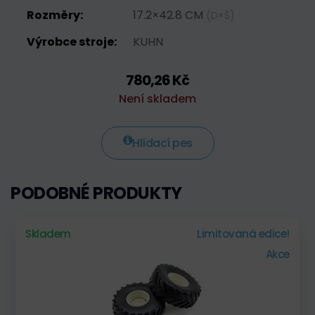
Rozměry:
17.2×42.8 CM
(D×Š)
Výrobce stroje:
KUHN
780,26 Kč
Není skladem
Hlídací pes
PODOBNÉ PRODUKTY
Skladem
Limitovaná edice!
Akce