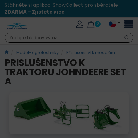
Stáhněte si aplikaci ShowCollect pro sběratele
ZDARMA –
Zjistěte více
Přepn
0
naviga
Hledat
Modely agrotechniky
Příslušenství k modelům
PRISLUŠENSTVO K
TRAKTORU JOHNDEERE SET
A