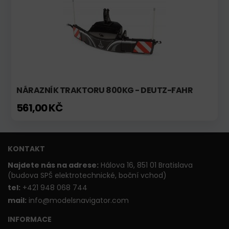
NÁRAZNÍK TRAKTORU 800KG - DEUTZ-FAHR
561,00 KČ
KONTAKT
Najdete nás na adrese:
Hálova 16, 851 01 Bratislava
(budova SPŠ elektrotechnické, boční vchod)
t
el:
+421 948 068 744
mail:
info@modelsnavigator.com
INFORMACE