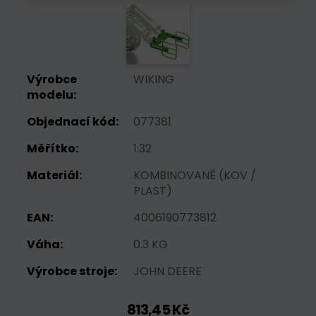
Výrobce
WIKING
modelu:
Objednací kód:
077381
Měřítko:
1:32
Materiál:
KOMBINOVANĚ (KOV /
PLAST)
EAN:
4006190773812
Váha:
0.3 KG
Výrobce stroje:
JOHN DEERE
813,45 Kč