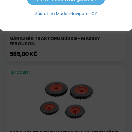
Zůstat na ModelsNavigator CZ
NÁRAZNÍK TRAKTORU 800KG - MASSEY
FERGUSON
585,00 KČ
Skladem