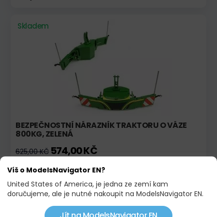
Skladem
BEZPEČNOSTNÍ NÁRAZNÍK TRAKTORU O VÁZE
800KG, ZELENÁ
574,00 KČ
625,00 KČ
Víš o ModelsNavigator EN?
Skladem
United States of America, je jedna ze zemí kam
doručujeme, ale je nutné nakoupit na ModelsNavigator EN.
Jít na ModelsNavigator EN