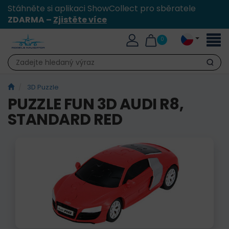
Stáhněte si aplikaci ShowCollect pro sběratele
ZDARMA –
Zjistěte více
Přepn
0
naviga
Hledat
3D Puzzle
PUZZLE FUN 3D AUDI R8,
STANDARD RED