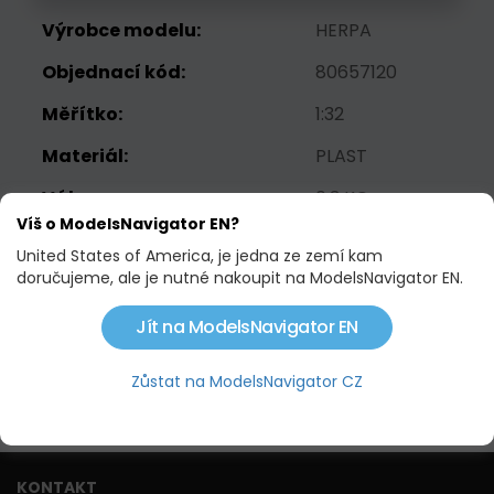
Výrobce modelu:
HERPA
Objednací kód:
80657120
Měřítko:
1:32
Materiál:
PLAST
Váha:
0.3 KG
Víš o ModelsNavigator EN?
Výrobce stroje:
AUDI
United States of America, je jedna ze zemí kam
doručujeme, ale je nutné nakoupit na ModelsNavigator EN.
599,51 Kč
Jít na ModelsNavigator EN
Není skladem
Zůstat na ModelsNavigator CZ
Hlídací pes
KONTAKT