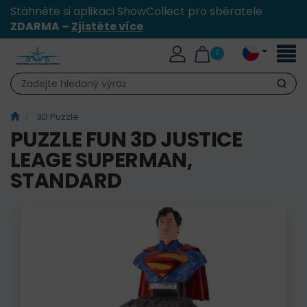
Stáhněte si aplikaci ShowCollect pro sběratele
ZDARMA –
Zjistěte více
Přepn
0
naviga
Hledat
3D Puzzle
PUZZLE FUN 3D JUSTICE
LEAGE SUPERMAN,
STANDARD