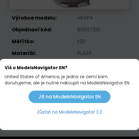
Výrobce modelu:
HERPA
Objednací kód:
80657210
Měřítko:
1:32
Materiál:
PLAST
EAN:
4893351572106
Víš o ModelsNavigator EN?
Váha:
0.3 KG
United States of America, je jedna ze zemí kam
doručujeme, ale je nutné nakoupit na ModelsNavigator EN.
840,52 Kč
Jít na ModelsNavigator EN
Není skladem
Zůstat na ModelsNavigator CZ
Hlídací pes