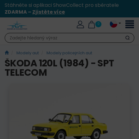
Stáhněte si aplikaci ShowCollect pro sběratele
ZDARMA –
Zjistěte více
Přepn
0
naviga
Hledat
Modely aut
Modely policejních aut
ŠKODA 120L (1984) - SPT
TELECOM