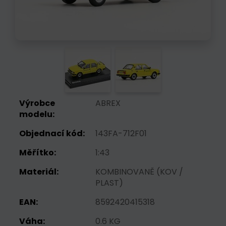
Výrobce
ABREX
modelu:
Objednací kód:
143FA-712F01
Měřítko:
1:43
Materiál:
KOMBINOVANĚ (KOV /
PLAST)
EAN:
8592420415318
Váha:
0.6 KG