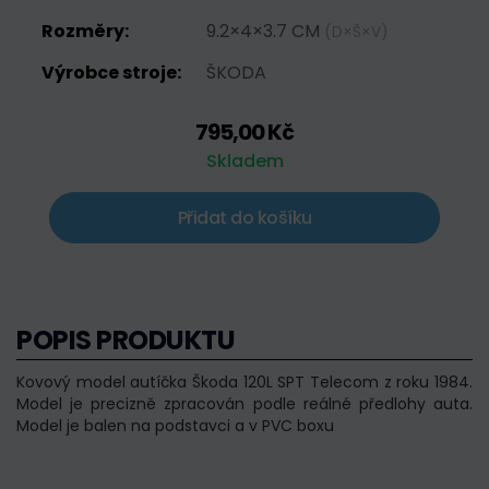
Rozměry:
9.2×4×3.7 CM
(D×Š×V)
Výrobce stroje:
ŠKODA
795,00 Kč
Skladem
Přidat do košíku
POPIS PRODUKTU
Kovový model autíčka Škoda 120L SPT Telecom z roku 1984.
Model je precizně zpracován podle reálné předlohy auta.
Model je balen na podstavci a v PVC boxu