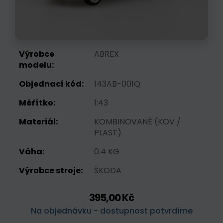
Výrobce
ABREX
modelu:
Objednací kód:
143AB-001Q
Měřítko:
1:43
Materiál:
KOMBINOVANĚ (KOV /
PLAST)
Váha:
0.4 KG
Výrobce stroje:
ŠKODA
395,00 Kč
Na objednávku - dostupnost potvrdíme