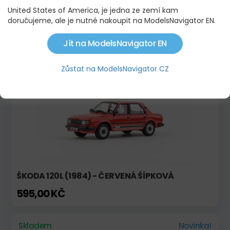
United States of America, je jedna ze zemí kam
ŠKODA OCTAVIA II (2004) ZELENÁ NATUR
METALÍZA
doručujeme, ale je nutné nakoupit na ModelsNavigator EN.
395,00 KČ
Jít na ModelsNavigator EN
Zůstat na ModelsNavigator CZ
Skladem
ŠKODA 120L (1984) - ČERVENÁ ŠÍPKOVÁ
595,00 KČ
Skladem
Novinka!