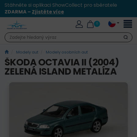
Stáhněte si aplikaci ShowCollect pro sběratele
ZDARMA –
Zjistěte více
Přepn
0
naviga
Hledat
Modely aut
Modely osobních aut
ŠKODA OCTAVIA II (2004)
ZELENÁ ISLAND METALÍZA