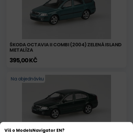
ŠKODA OCTAVIA II COMBI (2004) ZELENÁ ISLAND
METALÍZA
395,00 KČ
Na objednávku
Víš o ModelsNavigator EN?