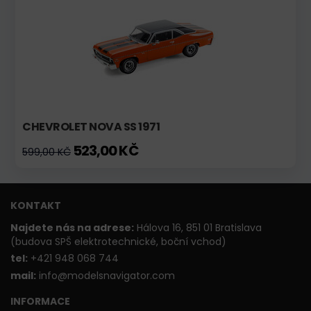
CHEVROLET NOVA SS 1971
523,00 KČ
599,00 KČ
KONTAKT
Najdete nás na adrese:
Hálova 16, 851 01 Bratislava
(budova SPŠ elektrotechnické, boční vchod)
t
el:
+421 948 068 744
mail:
info@modelsnavigator.com
INFORMACE