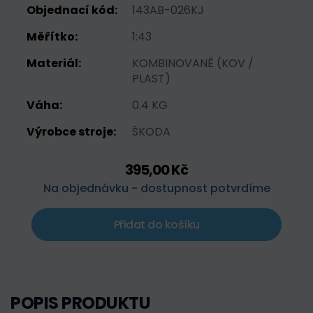
Objednací kód:
143AB-026KJ
Měřítko:
1:43
Materiál:
KOMBINOVANĚ (KOV /
PLAST)
Váha:
0.4 KG
Výrobce stroje:
ŠKODA
395,00 Kč
Na objednávku - dostupnost potvrdíme
Přidat do košíku
POPIS PRODUKTU