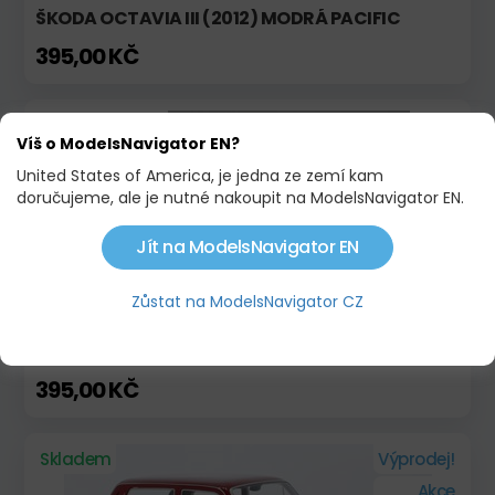
ŠKODA OCTAVIA III (2012) MODRÁ PACIFIC
395,00 KČ
Na objednávku
Víš o ModelsNavigator EN?
United States of America, je jedna ze zemí kam
doručujeme, ale je nutné nakoupit na ModelsNavigator EN.
Jít na ModelsNavigator EN
Zůstat na ModelsNavigator CZ
ŠKODA OCTAVIA III (2012) ROSSO BRUNELLO
395,00 KČ
Skladem
Výprodej!
Akce