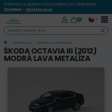
Stáhněte si aplikaci ShowCollect pro sběratele
ZDARMA –
Zjistěte více
Přepn
0
naviga
Hledat
Modely aut
Modely osobních aut
ŠKODA OCTAVIA III (2012)
MODRÁ LAVA METALÍZA