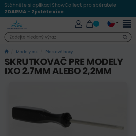
Stáhněte si aplikaci ShowCollect pro sběratele
ZDARMA –
Zjistěte více
Přepn
0
naviga
Hledat
Modely aut
Plastové boxy
SKRUTKOVAČ PRE MODELY
IXO 2.7MM ALEBO 2,2MM