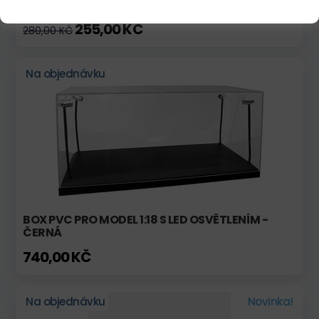
VITRÍNA PRO MODELY V MĚŘÍTKU 1:24
255,00 KČ
280,00 KČ
Na objednávku
BOX PVC PRO MODEL 1:18 S LED OSVĚTLENÍM -
ČERNÁ
740,00 KČ
Na objednávku
Novinka!