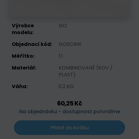
Výrobce
IXO
modelu:
Objednací kód:
IXOSCRW
Měřítko:
1:1
Materiál:
KOMBINOVANĚ (KOV /
PLAST)
Váha:
0.2 KG
60,25 Kč
Na objednávku - dostupnost potvrdíme
Přidat do košíku