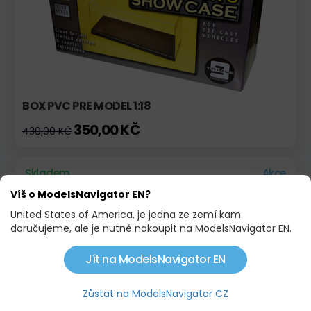
BOX PVC PRE MODEL 1:18
350,00 KČ
430,00 KČ
Skladem
Akce
Víš o ModelsNavigator EN?
United States of America, je jedna ze zemí kam
doručujeme, ale je nutné nakoupit na ModelsNavigator EN.
Jít na ModelsNavigator EN
Zůstat na ModelsNavigator CZ