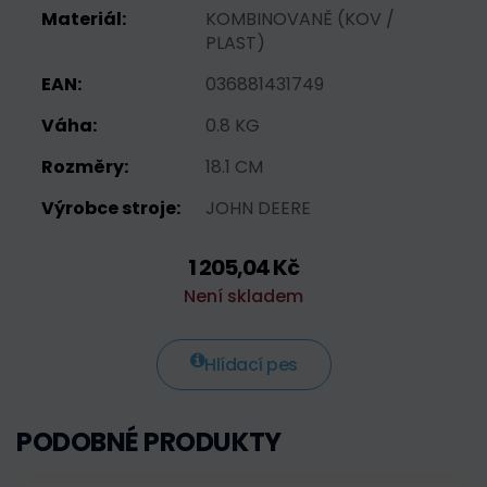
Materiál:
KOMBINOVANĚ (KOV /
PLAST)
EAN:
036881431749
Váha:
0.8 KG
Rozměry:
18.1 CM
Výrobce stroje:
JOHN DEERE
1 205,04 Kč
Není skladem
Hlídací pes
PODOBNÉ PRODUKTY