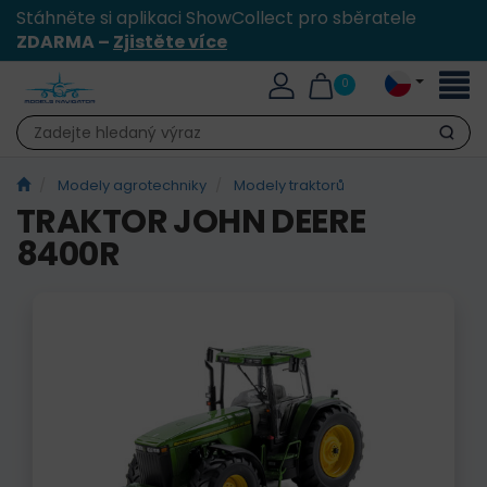
Stáhněte si aplikaci ShowCollect pro sběratele
ZDARMA –
Zjistěte více
Přepn
0
naviga
Hledat
Modely agrotechniky
Modely traktorů
TRAKTOR JOHN DEERE
8400R