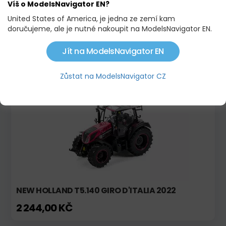
Víš o ModelsNavigator EN?
United States of America, je jedna ze zemí kam
doručujeme, ale je nutné nakoupit na ModelsNavigator EN.
MASSEY FERGUSON 8260 X-TRA
Jít na ModelsNavigator EN
2 015,00 KČ
Zůstat na ModelsNavigator CZ
Skladem
Limitovaná edice!
NEW HOLLAND T5.140 GIRO D'ITALIA 2022
2 244,00 KČ