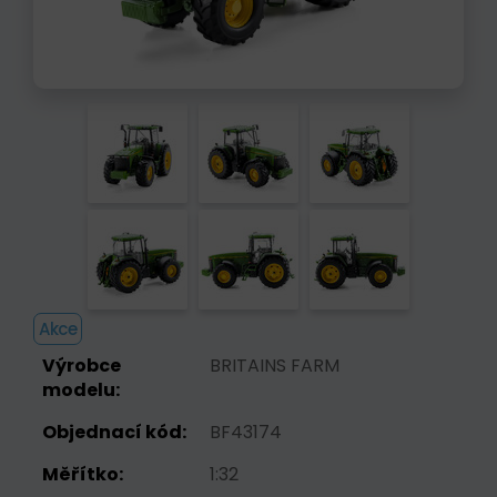
Akce
Výrobce
BRITAINS FARM
modelu:
Objednací kód:
BF43174
Měřítko:
1:32