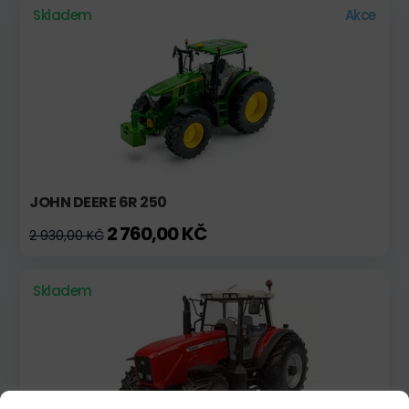
Skladem
Akce
JOHN DEERE 6R 250
2 760,00 KČ
2 930,00 KČ
Skladem