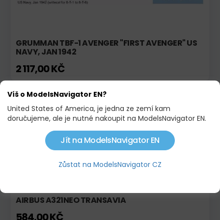
GRUMMAN TBF-1 AVENGER "FIRST AVENGER" US
NAVY, JAN 1942
2 117,00 KČ
Víš o ModelsNavigator EN?
Novinka!
United States of America, je jedna ze zemí kam
doručujeme, ale je nutné nakoupit na ModelsNavigator EN.
Jít na ModelsNavigator EN
Zůstat na ModelsNavigator CZ
AIRBUS A321NEO TRANSAVIA
584,00 KČ