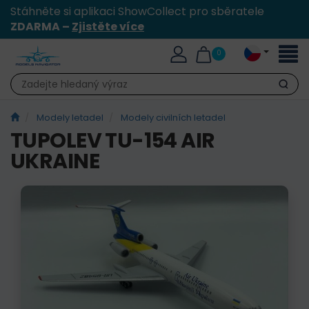
Stáhněte si aplikaci ShowCollect pro sběratele
ZDARMA –
Zjistěte více
Přepn
0
naviga
Hledat
Modely letadel
Modely civilních letadel
TUPOLEV TU-154 AIR
UKRAINE