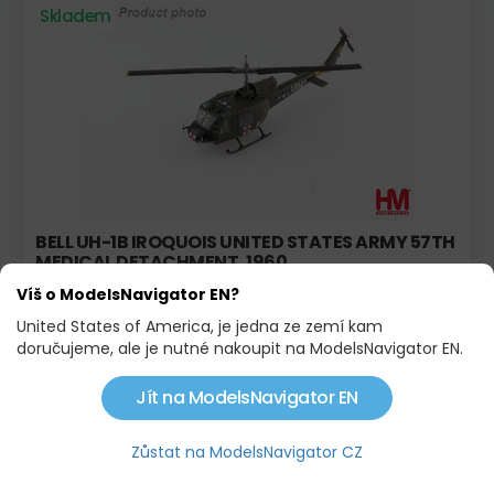
Skladem
BELL UH-1B IROQUOIS UNITED STATES ARMY 57TH
MEDICAL DETACHMENT, 1960
Víš o ModelsNavigator EN?
1 527,00 KČ
1 782,00 KČ
United States of America, je jedna ze zemí kam
doručujeme, ale je nutné nakoupit na ModelsNavigator EN.
Na objednávku
Jít na ModelsNavigator EN
Zůstat na ModelsNavigator CZ