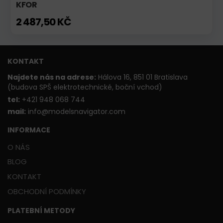
KFOR
2 487,50 KČ
KONTAKT
Najdete nás na adrese:
Hálova 16, 851 01 Bratislava
(budova SPŠ elektrotechnické, boční vchod)
t
el:
+421 948 068 744
mail:
info@modelsnavigator.com
INFORMACE
O NÁS
BLOG
KONTAKT
OBCHODNÍ PODMÍNKY
PLATEBNÍ METODY