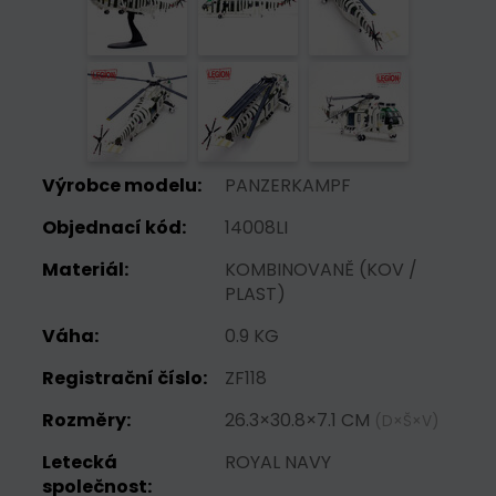
Výrobce modelu:
PANZERKAMPF
Objednací kód:
14008LI
Materiál:
KOMBINOVANĚ (KOV /
PLAST)
Váha:
0.9 KG
Registrační číslo:
ZF118
Rozměry:
26.3×30.8×7.1 CM
(D×Š×V)
Letecká
ROYAL NAVY
společnost: