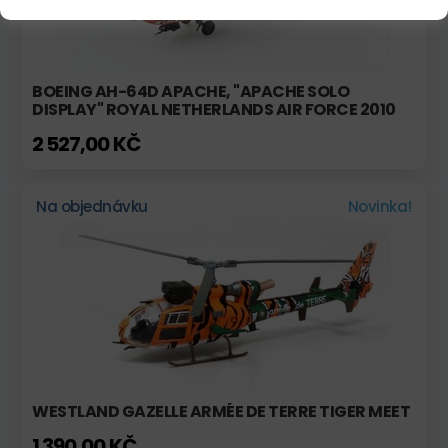
BOEING AH-64D APACHE, "APACHE SOLO
DISPLAY" ROYAL NETHERLANDS AIR FORCE 2010
2 527,00 KČ
Na objednávku
Novinka!
WESTLAND GAZELLE ARMÉE DE TERRE TIGER MEET
1 390,00 KČ