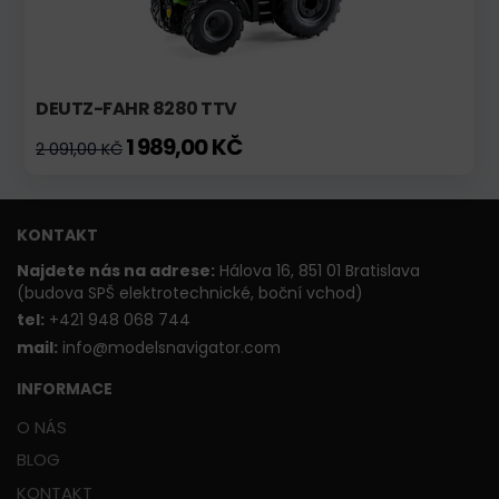
DEUTZ-FAHR 8280 TTV
1 989,00 KČ
2 091,00 KČ
KONTAKT
Najdete nás na adrese:
Hálova 16, 851 01 Bratislava
(budova SPŠ elektrotechnické, boční vchod)
t
el:
+421 948 068 744
mail:
info@modelsnavigator.com
INFORMACE
O NÁS
BLOG
KONTAKT