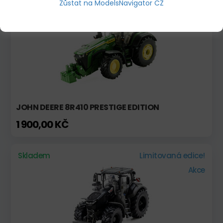
Zůstat na ModelsNavigator CZ
Skladem
JOHN DEERE 8R410 PRESTIGE EDITION
1 900,00 KČ
Skladem
Limitovaná edice!
Akce