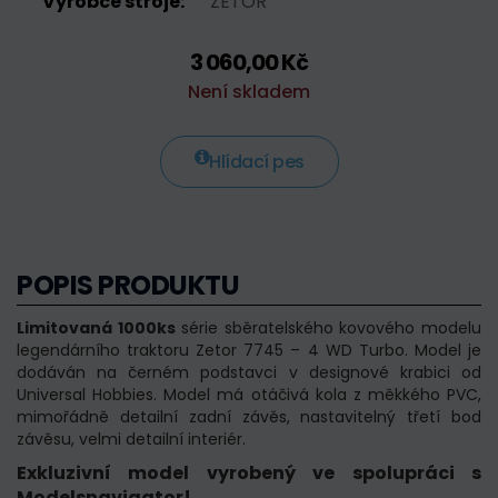
Výrobce stroje:
ZETOR
3 060,00 Kč
Není skladem
Hlídací pes
POPIS PRODUKTU
Limitovaná 1000ks
série sběratelského kovového modelu
legendárního traktoru Zetor 7745 – 4 WD Turbo. Model je
dodáván na černém podstavci v designové krabici od
Universal Hobbies. Model má otáčivá kola z měkkého PVC,
mimořádně detailní zadní závěs, nastavitelný třetí bod
závěsu, velmi detailní interiér.
Exkluzivní model vyrobený ve spolupráci s
Modelsnavigator!