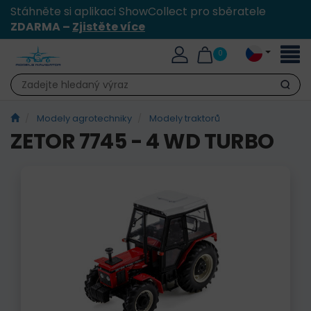
Stáhněte si aplikaci ShowCollect pro sběratele
ZDARMA –
Zjistěte více
Přepn
0
naviga
Hledat
Modely agrotechniky
Modely traktorů
ZETOR 7745 - 4 WD TURBO