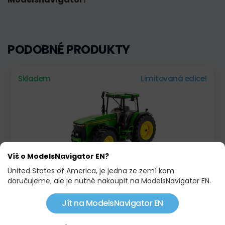
PODOBNÉ PRODUKTY
Skladem
Limitovaná edice!
Víš o ModelsNavigator EN?
United States of America, je jedna ze zemí kam
JOHN DEERE 8400
doručujeme, ale je nutné nakoupit na ModelsNavigator EN.
2 091,00 KČ
2 525,00 KČ
Jít na ModelsNavigator EN