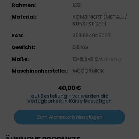
Rahmen:
1:32
Material:
KOMBINIERT (METALL /
KUNSTSTOFF)
EAN:
3539184945007
Gewicht:
0.8 KG
Maße:
13×6.5×8 CM
(L×B×H)
Maschinenhersteller:
MCCORMICK
40,00 €
auf Bestellung - wir werden die
Verfügbarkeit in Kürze bestätigen
Zum Warenkorb hinzufügen