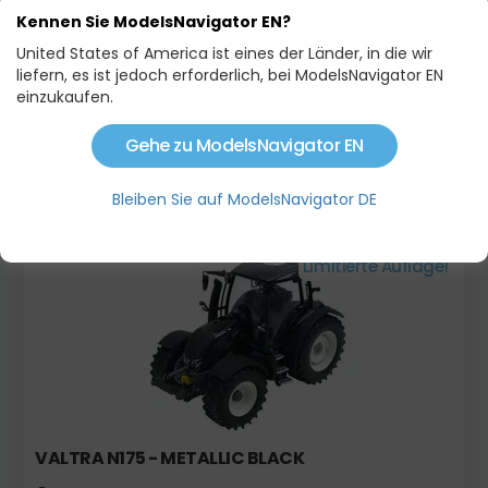
Kennen Sie ModelsNavigator EN?
United States of America ist eines der Länder, in die wir
liefern, es ist jedoch erforderlich, bei ModelsNavigator EN
einzukaufen.
CAT 25 TRACK-TYPE TRACTOR
Gehe zu ModelsNavigator EN
177,00 €
Bleiben Sie auf ModelsNavigator DE
Auf Lager
Neu!
Limitierte Auflage!
VALTRA N175 - METALLIC BLACK