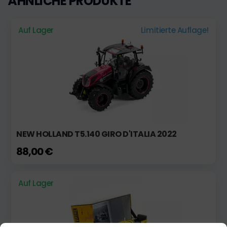
ÄHNLICHE PRODUKTE
Auf Lager
Limitierte Auflage!
NEW HOLLAND T5.140 GIRO D'ITALIA 2022
88,00 €
Auf Lager