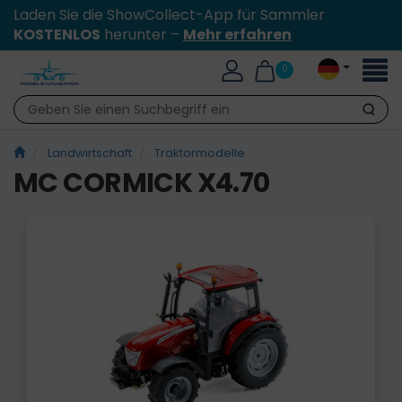
Laden Sie die ShowCollect-App für Sammler
KOSTENLOS
herunter –
Mehr erfahren
Toggl
0
naviga
Suche
Landwirtschaft
Traktormodelle
MC CORMICK X4.70