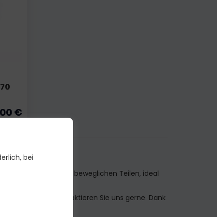
70
,00 €
erlich, bei
 präzisen Details und beweglichen Teilen, ideal
en.
ht verfügbar ist, kontaktieren Sie uns gerne. Dank
dell zu besorgen.