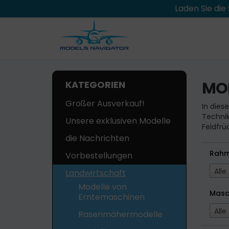
Laden Sie di
MO
KATEGORIEN
Großer Ausverkauf!
In dies
Technik
Unsere exklusiven Modelle
Feldfrü
die Nachrichten
Rah
Vorbestellungen
Alle
Landwirtschaft
Modelle von
Masc
Erntemaschinen
Alle
Rasenmähermodelle