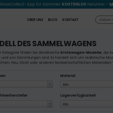
e ShowCollect-App für Sammler
KOSTENLOS
herunter –
M
ÜBER UNS
BLOG
KONTAKT
DELL DES SAMMELWAGENS
er Kategorie finden Sie detailreiche
Erntewagen-Modelle
, die 
 und von Sammlungen sind. Es handelt sich um realistische Mode
chten, Heu, Stroh oder anderen landwirtschaftlichen Materialie
men
Material
Alle
hinenhersteller
Lagerverfügbarkeit
Alle