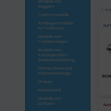
Modelle von
Baggern
1 - 5
Traktormodelle
Anhängermodelle
auf 
für Traktoren
Modelle von
Transferwagen
Modelle von
Anbaugeräten -
Bodenbearbeitung
Sämaschinen und
Pflanzwerkzeuge
SCH
Streuer
Wassertank
Modelle von
Spritzen
Aus