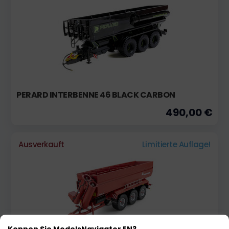
PERARD INTERBENNE 46 BLACK CARBON
490,00 €
Ausverkauft
Limitierte Auflage!