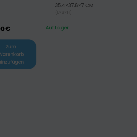
35.4×37.8×7 CM
(L×B×H)
Auf Lager
00 €
Zum
Warenkorb
hinzufügen