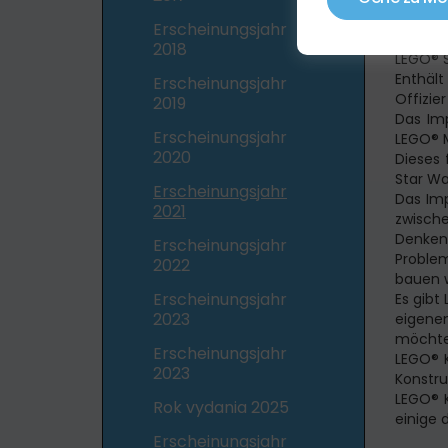
Alters.
Erscheinungsjahr
Baue mi
2018
LEGO® S
Enthält
Erscheinungsjahr
Offizie
2019
Das Imp
Erscheinungsjahr
LEGO® M
2020
Dieses 
Star Wa
Erscheinungsjahr
Das Imp
2021
zwische
Denken 
Erscheinungsjahr
Problem
2022
bauen 
Erscheinungsjahr
Es gibt
2023
eigene
möchte
Erscheinungsjahr
LEGO® K
2023
Konstru
LEGO® K
Rok vydania 2025
einige 
Erscheinungsjahr