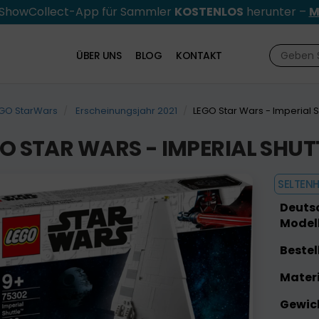
e ShowCollect-App für Sammler
KOSTENLOS
herunter –
M
ÜBER UNS
BLOG
KONTAKT
GO StarWars
Erscheinungsjahr 2021
LEGO Star Wars - Imperial S
O STAR WARS - IMPERIAL SHUT
SELTENH
Deutsc
Modell
Bestel
Materi
Gewic