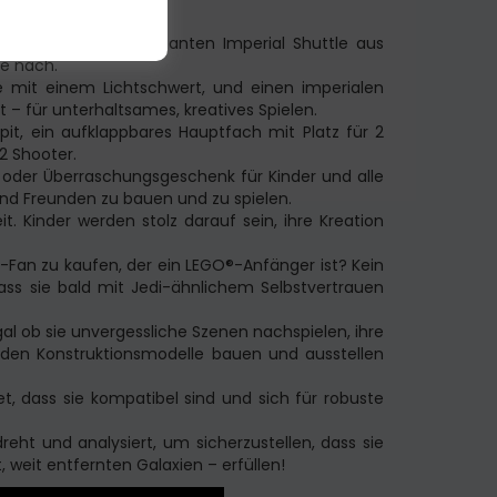
ine Version des eleganten Imperial Shuttle aus
ie nach.
e mit einem Lichtschwert, und einen imperialen
 – für unterhaltsames, kreatives Spielen.
pit, ein aufklappbares Hauptfach mit Platz für 2
2 Shooter.
- oder Überraschungsgeschenk für Kinder und alle
und Freunden zu bauen und zu spielen.
. Kinder werden stolz darauf sein, ihre Kreation
-Fan zu kaufen, der ein LEGO®-Anfänger ist? Kein
dass sie bald mit Jedi-ähnlichem Selbstvertrauen
al ob sie unvergessliche Szenen nachspielen, ihre
den Konstruktionsmodelle bauen und ausstellen
, dass sie kompatibel sind und sich für robuste
eht und analysiert, um sicherzustellen, dass sie
, weit entfernten Galaxien – erfüllen!