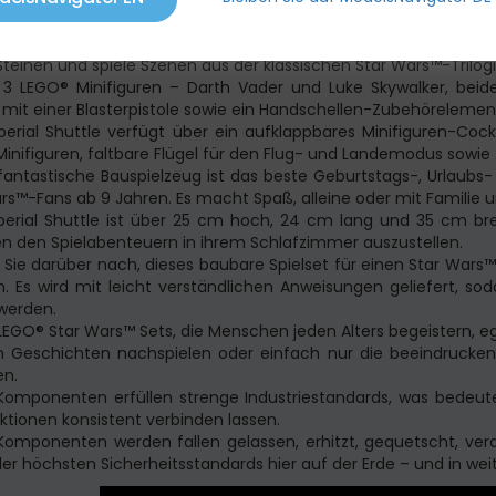
t diesem actiongeladenen Bauspielzeug für Kinder (75302) e
teinen und spiele Szenen aus der klassischen Star Wars™-Trilog
 3 LEGO® Minifiguren – Darth Vader und Luke Skywalker, beid
r mit einer Blasterpistole sowie ein Handschellen-Zubehörelement
erial Shuttle verfügt über ein aufklappbares Minifiguren-Cock
inifiguren, faltbare Flügel für den Flug- und Landemodus sowie 
fantastische Bauspielzeug ist das beste Geburtstags-, Urlaubs
rs™-Fans ab 9 Jahren. Es macht Spaß, alleine oder mit Familie 
erial Shuttle ist über 25 cm hoch, 24 cm lang und 35 cm breit
n den Spielabenteuern in ihrem Schlafzimmer auszustellen.
Sie darüber nach, dieses baubare Spielset für einen Star Wars™
. Es wird mit leicht verständlichen Anweisungen geliefert, so
werden.
 LEGO® Star Wars™ Sets, die Menschen jeden Alters begeistern, eg
n Geschichten nachspielen oder einfach nur die beeindrucken
n.
omponenten erfüllen strenge Industriestandards, was bedeutet
ktionen konsistent verbinden lassen.
omponenten werden fallen gelassen, erhitzt, gequetscht, verdr
der höchsten Sicherheitsstandards hier auf der Erde – und in weit