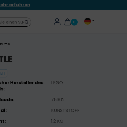
ehr erfahren
0
Suche
huttle
TLE
EIT
her Hersteller des
LEGO
s:
lcode:
75302
al:
KUNSTSTOFF
ht:
1.2 KG