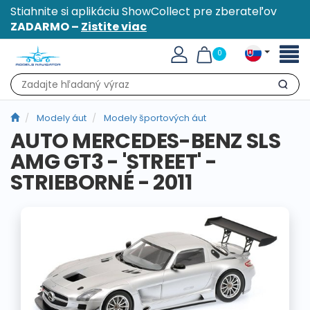
Stiahnite si aplikáciu ShowCollect pre zberateľov
ZADARMO –
Zistite viac
Toggl
0
naviga
Hľadať
Modely áut
Modely športových áut
AUTO MERCEDES-BENZ SLS
AMG GT3 - 'STREET' -
STRIEBORNÉ - 2011