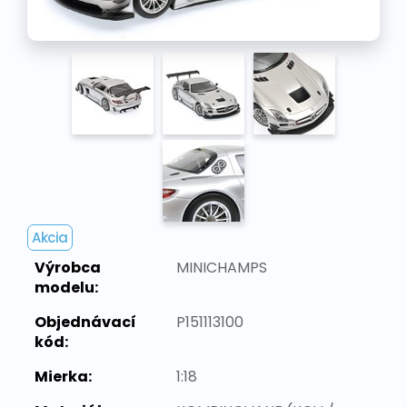
Akcia
Výrobca
MINICHAMPS
modelu:
Objednávací
P151113100
kód:
Mierka:
1:18