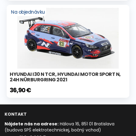
Na objednávku
HYUNDAI I30 N TCR, HYUNDAI MOTOR SPORT N,
24H NÜRBURGRING 2021
36,90 €
KONTAKT
Nájdete nás na adrese:
Hálova 16, 851 01 Bratislava
(budova SPŠ elektrotechnickej, bočný vchod)