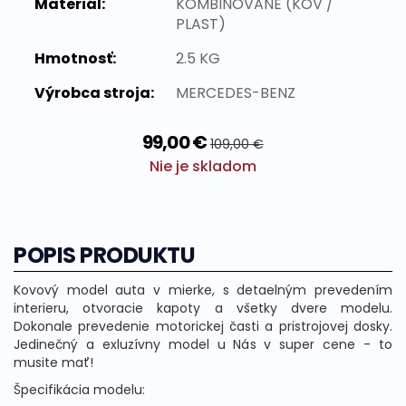
Materiál:
KOMBINOVANE (KOV /
PLAST)
Hmotnosť:
2.5 KG
Výrobca stroja:
MERCEDES-BENZ
99,00 €
109,00 €
Nie je skladom
POPIS PRODUKTU
Kovový model auta v mierke, s detaelným prevedením
interieru, otvoracie kapoty a všetky dvere modelu.
Dokonale prevedenie motorickej časti a pristrojovej dosky.
Jedinečný a exluzívny model u Nás v super cene - to
musite mať!
Špecifikácia
modelu
: