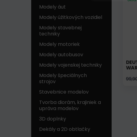
Modely áut
Modely úžitkových vozidiel
Modely stavebnej
techniky
Modely motoriek
Modely autobusov
DEUT
Modely vojenskej techniky
WAR
Modely špeciálnych
99,9
strojov
Stavebnice modelov
Tvorba diorám, krajiniek a
upráva modelov
3D doplnky
Dekály a 2D obtlačky