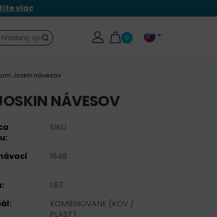
tite viac
0
Hľadať
tom Joskin návesov
JOSKIN NÁVESOV
ca
SIKU
u:
návací
1848
:
1:87
ál:
KOMBINOVANE (KOV /
PLAST)