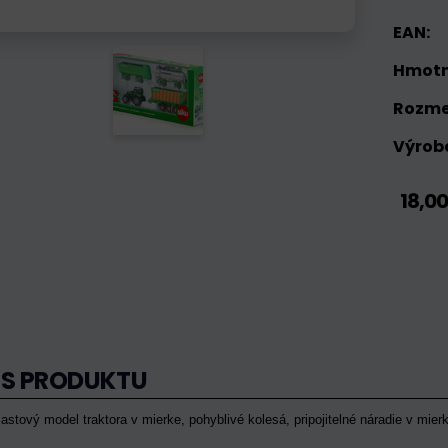
EAN:
Hmotn
Rozme
Výrobc
18,0
IS PRODUKTU
stový model traktora v mierke, pohyblivé kolesá, pripojitelné náradie v mierk