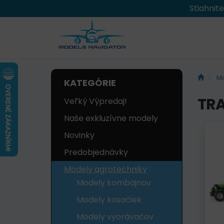
Stiahnit
Mo
KATEGÓRIE
TRA
Veľký Výpredaj!
Naše exkluzívne modely
Novinky
Predobjednávky
Modely agrotechniky
Modely kombajnov
Modely kosačiek
Modely vyorávačov