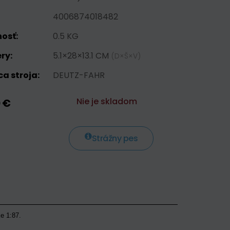
4006874018482
osť:
0.5 KG
ry:
5.1×28×13.1 CM
(D×Š×V)
a stroja:
DEUTZ-FAHR
Nie je skladom
0 €
Strážny pes
e 1:87.