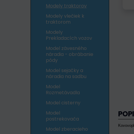
Modely traktorov
Modely vlečiek k
traktorom
Modely
Prekladacích vozov
Model závesného
náradia - obrábanie
pôdy
Model sejačky a
náradia na sadbu
Model
Rozmetávadla
Model cisterny
POP
Model
postrekovača
Kovovopla
Model zberacieho