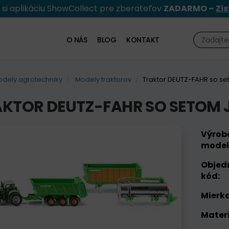
e si aplikáciu ShowCollect pre zberateľov
ZADARMO –
Zis
O NÁS
BLOG
KONTAKT
dely agrotechniky
Modely traktorov
Traktor DEUTZ-FAHR so se
KTOR DEUTZ-FAHR SO SETOM 
Výrob
model
Objed
kód:
Mierka
Materi