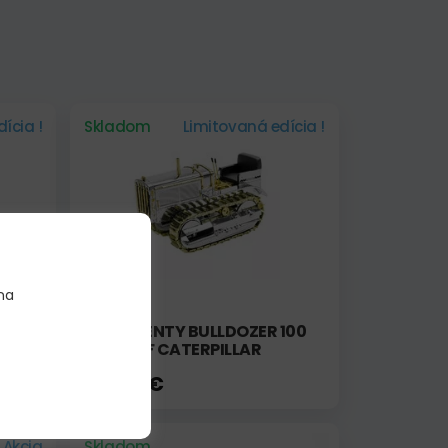
ícia !
Skladom
Limitovaná edícia !
na
BLACK
CAT TWENTY BULLDOZER 100
YEARS OF CATERPILLAR
378,00 €
Akcia
Skladom