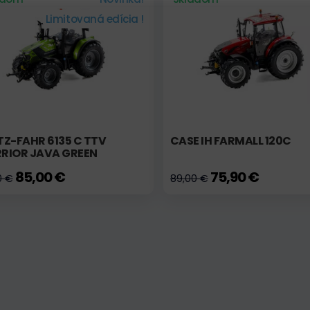
Limitovaná edícia !
Z-FAHR 6135 C TTV
CASE IH FARMALL 120C
RIOR JAVA GREEN
85,00 €
75,90 €
0 €
89,00 €