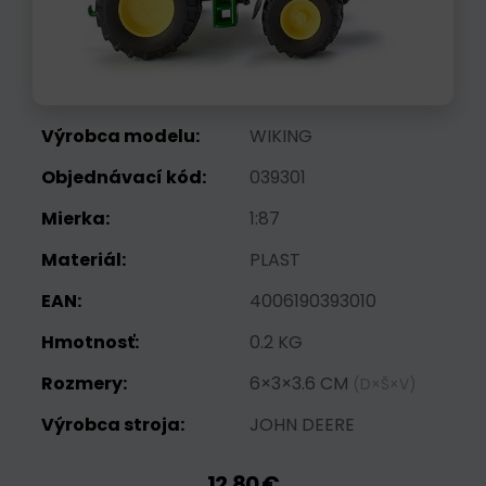
Výrobca modelu:
WIKING
Objednávací kód:
039301
Mierka:
1:87
Materiál:
PLAST
EAN:
4006190393010
Hmotnosť:
0.2 KG
Rozmery:
6×3×3.6 CM
(D×Š×V)
Výrobca stroja:
JOHN DEERE
12,80 €