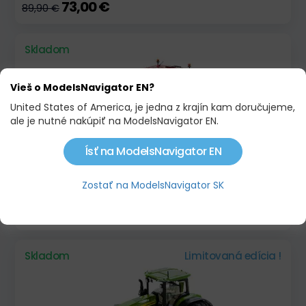
73,00 €
89,90 €
Skladom
Vieš o ModelsNavigator EN?
United States of America, je jedna z krajín kam doručujeme,
ale je nutné nakúpiť na ModelsNavigator EN.
Ísť na ModelsNavigator EN
Zostať na ModelsNavigator SK
CASE IH PUMA 185 CVXDRIVE
79,90 €
93,00 €
Skladom
Limitovaná edícia !