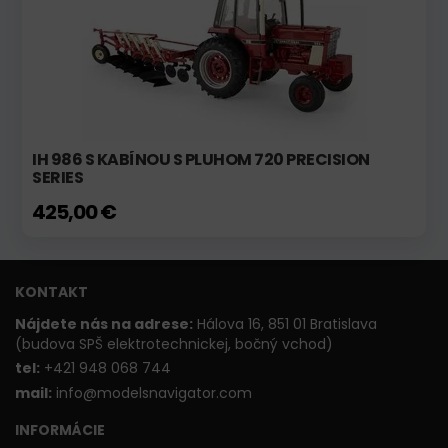
IH 986 S KABÍNOU S PLUHOM 720 PRECISION
SERIES
425,00 €
KONTAKT
Nájdete nás na adrese:
Hálova 16, 851 01 Bratislava
(budova SPŠ elektrotechnickej, bočný vchod)
t
el:
+421 948 068 744
mail:
info@modelsnavigator.com
INFORMÁCIE