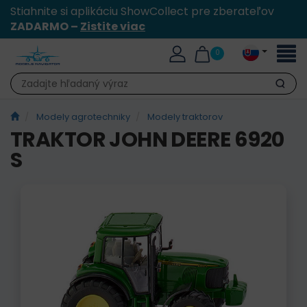
Stiahnite si aplikáciu ShowCollect pre zberateľov
ZADARMO –
Zistite viac
Toggl
0
naviga
Hľadať
Modely agrotechniky
Modely traktorov
TRAKTOR JOHN DEERE 6920
S