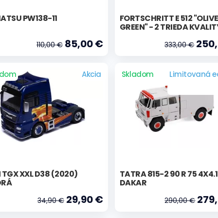
ATSU PW138-11
FORTSCHRITT E 512 "OLIV
GREEN" - 2 TRIEDA KVALIT
85,00 €
250,
110,00 €
333,00 €
adom
Akcia
Skladom
Limitovaná ed
TGX XXL D38 (2020)
TATRA 815-2 90 R 75 4X4.
RÁ
DAKAR
29,90 €
279,
34,90 €
290,00 €