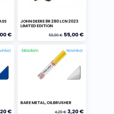
ASS
JOHN DEERE 8R 280 LCN 2023
LIMITED EDITION
00 €
55,00 €
59,90 €
vinka!
Skladom
Novinka!
BARE METAL, OILBRUSHER
,20 €
3,20 €
4,29 €