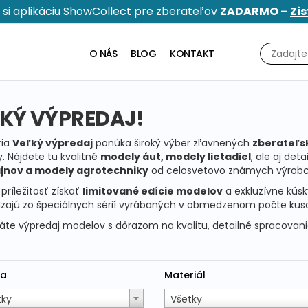
e si aplikáciu ShowCollect pre zberateľov
ZADARMO –
Zis
O NÁS
BLOG
KONTAKT
KÝ VÝPREDAJ!
ria
Veľký výpredaj
ponúka široký výber zľavnených
zberateľs
. Nájdete tu kvalitné
modely áut, modely lietadiel
, ale aj de
nov a modely agrotechniky
od celosvetovo známych výrobc
príležitosť získať
limitované edície modelov
a exkluzívne kúsk
zajú zo špeciálnych sérií vyrábaných v obmedzenom počte ku
áte výpredaj modelov s dôrazom na kvalitu, detailné spracovanie
ka
Materiál
tky
Všetky