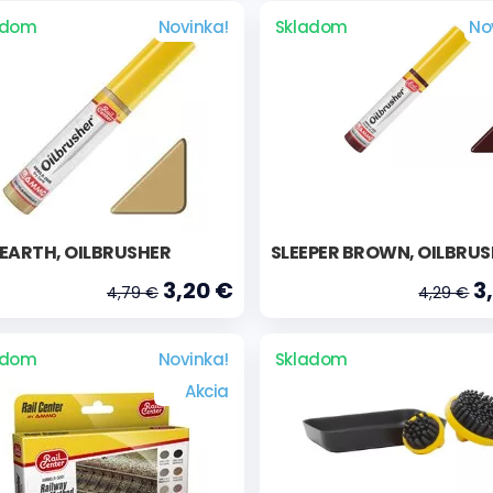
adom
Novinka!
Skladom
No
EARTH, OILBRUSHER
SLEEPER BROWN, OILBRU
3,20 €
3
4,79 €
4,29 €
adom
Novinka!
Skladom
Akcia