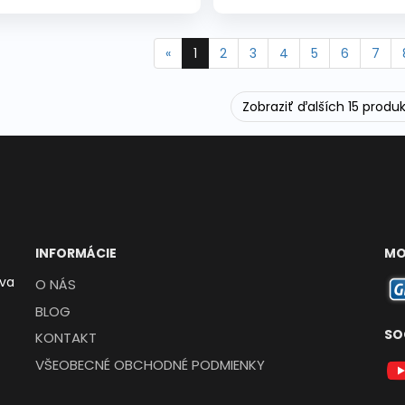
«
1
2
3
4
5
6
7
Zobraziť ďalších 15 produ
INFORMÁCIE
MO
ava
O NÁS
BLOG
SO
KONTAKT
VŠEOBECNÉ OBCHODNÉ PODMIENKY