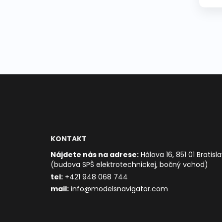
KONTAKT
Nájdete nás na adrese:
Hálova 16, 851 01 Bratisl
(budova SPŠ elektrotechnickej, bočný vchod)
t
el:
+421 948 068 744
mail:
info@modelsnavigator.com