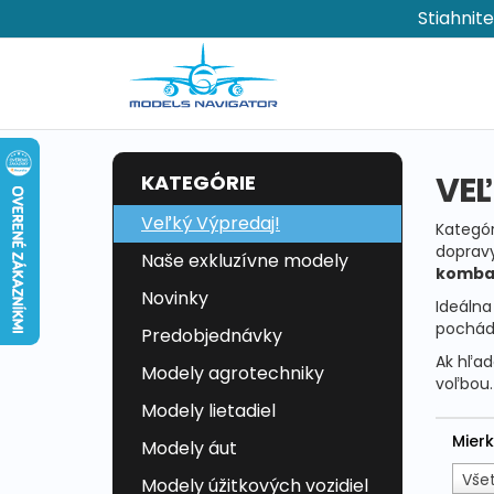
Stiahnit
VEĽ
KATEGÓRIE
Veľký Výpredaj!
Kategó
dopravy
Naše exkluzívne modely
kombaj
Novinky
Ideálna 
pochád
Predobjednávky
Ak hľad
Modely agrotechniky
voľbou.
Modely lietadiel
Mier
Modely áut
Vše
Modely úžitkových vozidiel