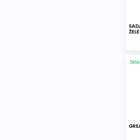
SADA
ŽEL
Skl
GRE