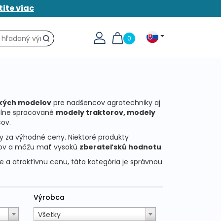
tite viac
0
Hľadať
kých modelov
pre nadšencov agrotechniky aj
tailne spracované
modely traktorov, modely
ov.
y za výhodné ceny. Niektoré produkty
sov a môžu mať vysokú
zberateľskú hodnotu
.
 a atraktívnu cenu, táto kategória je správnou
Výrobca
Všetky