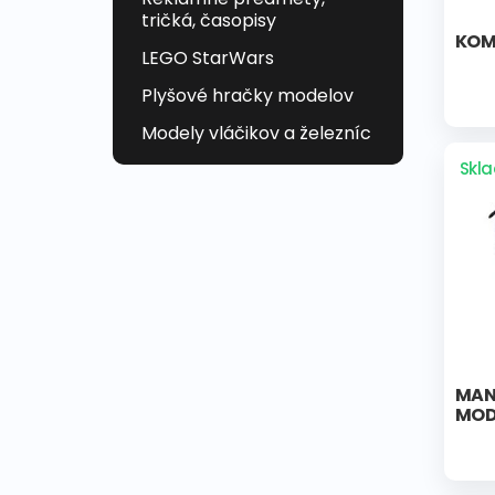
tričká, časopisy
KOM
LEGO StarWars
Plyšové hračky modelov
Modely vláčikov a železníc
Skl
MAN 
MOD