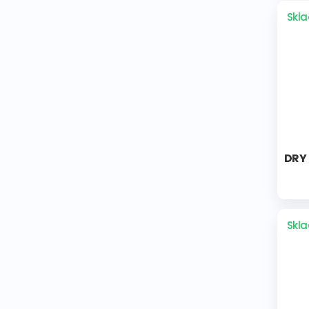
Skl
DRY 
Skl