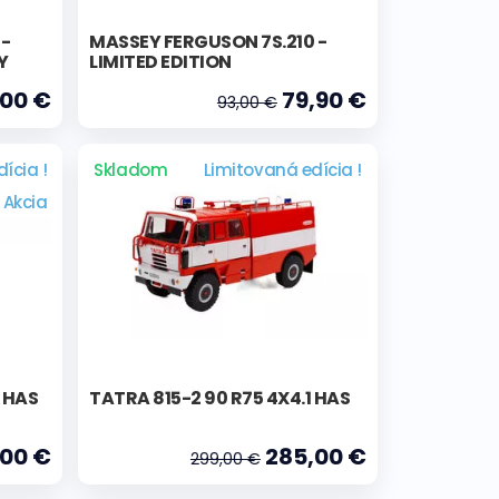
E-
MASSEY FERGUSON 7S.210 -
Y
LIMITED EDITION
00 €
79,90 €
93,00 €
ícia !
Skladom
Limitovaná edícia !
Akcia
1 HAS
TATRA 815-2 90 R75 4X4.1 HAS
00 €
285,00 €
299,00 €