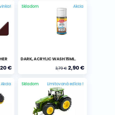
vinka!
Skladom
Akcia
SHER
DARK, ACRYLIC WASH 15ML.
,20 €
2,90 €
3,79 €
Akcia
Skladom
Limitovaná edícia !