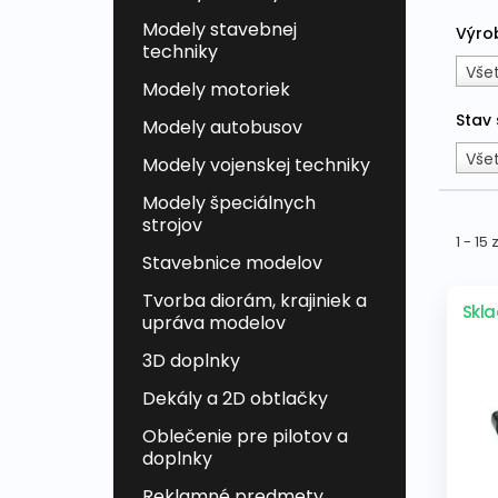
Modely stavebnej
Výro
techniky
Vše
Modely motoriek
Stav
Modely autobusov
Vše
Modely vojenskej techniky
Modely špeciálnych
strojov
1 - 15
Stavebnice modelov
Tvorba diorám, krajiniek a
Skl
upráva modelov
3D doplnky
Dekály a 2D obtlačky
Oblečenie pre pilotov a
doplnky
Reklamné predmety,