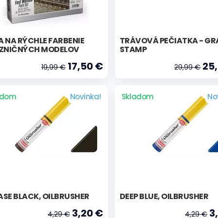
 NA RÝCHLE FARBENIE
TRÁVOVÁ PEČIATKA - GR
EZNIČNÝCH MODELOV
STAMP
17,50 €
25,
19,99 €
29,99 €
adom
Novinka!
Skladom
No
ASE BLACK, OILBRUSHER
DEEP BLUE, OILBRUSHER
3,20 €
3
4,29 €
4,29 €