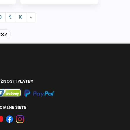
8
9
10
»
ktov
ŽNOSTI PLATBY
CIÁLNE SIETE