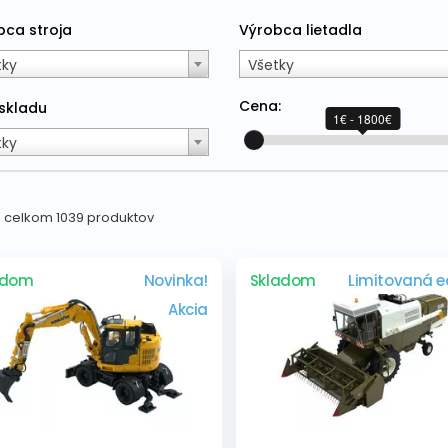
bca stroja
Výrobca lietadla
tky
Všetky
Cena:
 skladu
1€ - 1800€
tky
 z celkom 1039 produktov
adom
Novinka!
Skladom
Limitovaná ed
Akcia