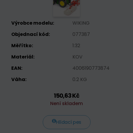
Výrobce modelu:
WIKING
Objednací kód:
077387
Měřítko:
1:32
Materiál:
KOV
EAN:
4006190773874
Váha:
0.2 KG
150,63 Kč
Není skladem
Hlídací pes