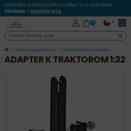
Stáhněte si aplikaci ShowCollect pro sběratele
ZDARMA –
Zjistěte více
Přepn
0
naviga
Hledat
Modely agrotechniky
Příslušenství k modelům
ADAPTER K TRAKTOROM 1:32