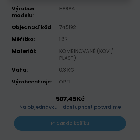
Výrobce
HERPA
modelu:
Objednací kód:
745192
Měřítko:
1:87
Materiál:
KOMBINOVANĚ (KOV /
PLAST)
Váha:
0.3 KG
Výrobce stroje:
OPEL
507,45 Kč
Na objednávku - dostupnost potvrdíme
Přidat do košíku