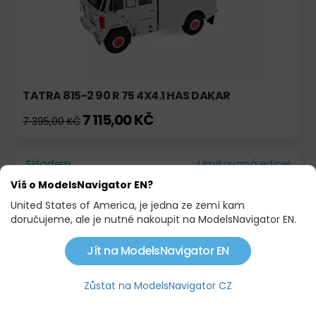
TATRA 815-2 90 R 75 4X4.1 HAS DAKAR
7 115,00 KČ
7 395,00 KČ
Skladem
Limitovaná edice!
Víš o ModelsNavigator EN?
United States of America, je jedna ze zemí kam
doručujeme, ale je nutné nakoupit na ModelsNavigator EN.
Jít na ModelsNavigator EN
Zůstat na ModelsNavigator CZ
TATRA 815-2 90 R75 4X4.1 HAS