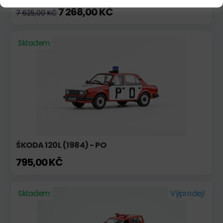
7 268,00 KČ
7 625,00 KČ
Skladem
ŠKODA 120L (1984) - PO
795,00 KČ
Skladem
Výprodej!