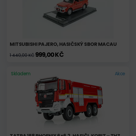
MITSUBISHI PAJERO, HASIČSKÝ SBOR MACAU
999,00 KČ
1 440,00 KČ
Skladem
Akce
TATRA 158 PHOENIX 6×6.2, HASIČI, KOBIT – THZ