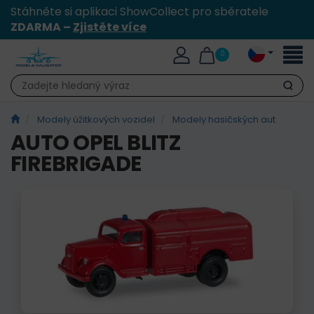
Stáhněte si aplikaci ShowCollect pro sběratele
ZDARMA –
Zjistěte více
Přepn
0
naviga
Hledat
Modely úžitkových vozidel
Modely hasičských aut
AUTO OPEL BLITZ
FIREBRIGADE