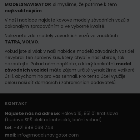
MODELSNAVIGATOR
si myslíme, že patříme k těm
nejkvalitnějším
.
V naší nabídce najdete kovove modely závodních vozů s
dokonalým zpracováním a ve výborné kvalitě.
Naleznete zde modely závodních vozů ve značkách
TATRA, VOLVO
.
Pokud jste si však v naší nabídce modelů závodních vozidel
nevybrali ten správný kus, který chybí v naší sbírce, tak
nezoufejte.
Pokud nám napíšete, o který konkrétní
model
závodních vozidel
máte zájem určitě vynaložíme veškeré
úsilí, abychom ho pro vás sehnali.
Pro tento účel využije
celou naši síť domácích i zahraničních dodavatelů.
KONTAKT
Najdete nás na adrese:
Hálova 16, 851 01 Bratislava
(budova SPŠ elektrotechnické, boční vchod)
t
el:
+421 948 068 744
mail:
info@modelsnavigator.com