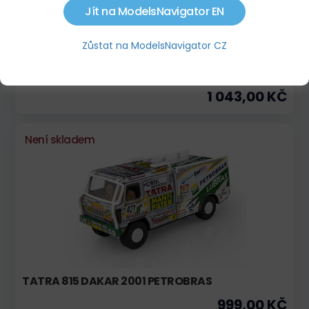
Jít na ModelsNavigator EN
Zůstat na ModelsNavigator CZ
TATRA 815 RALLYE 1995 PARÍŽ - PEKING
1 043,00 KČ
Není skladem
TATRA 815 DAKAR 2001 PETROBRAS
999,00 KČ