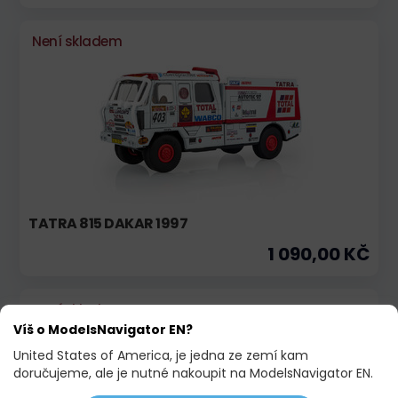
Není skladem
TATRA 815 DAKAR 1997
1 090,00 KČ
Není skladem
Víš o ModelsNavigator EN?
United States of America, je jedna ze zemí kam
doručujeme, ale je nutné nakoupit na ModelsNavigator EN.