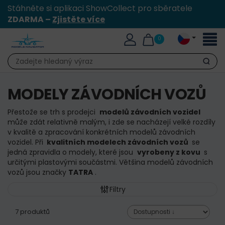
Stáhněte si aplikaci ShowCollect pro sběratele
ZDARMA –
Zjistěte více
Přepn
0
naviga
Hledat
MODELY ZÁVODNÍCH VOZŮ
Přestože se trh s prodejci
modelů závodních vozidel
může zdát relativně malým, i zde se nacházejí velké rozdíly
v kvalitě a zpracování konkrétních modelů závodních
vozidel.
Při
kvalitních modelech závodních vozů
se
jedná zpravidla o modely, které jsou
vyrobeny z kovu
s
určitými plastovými součástmi.
Většina modelů závodních
vozů jsou značky
TATRA
.
Filtry
7 produktů