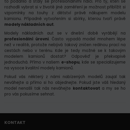
to podařilo a staly se profesionálními řidiči. Pro ty, kteří se
rozhodli vybrat si v životě jiné zaměření je možnost přiblížit si
vzpomínky na touhy z dětství právě nákupem modelu
kamionu. Případně vytvořením si sbírky, kterou tvoří právě
modely nákladních aut
.
Modely nákladních aut se v dnešní době vyrábějí na
profesionální úrovni
. Často vypadá model mnohem lépe
než v realitě, protože nebývá takový zničen reálnou prací na
cestách nebo v terénu. Kde je tedy možné se k takovým
modelem kamionů dostat? Odpověď je překvapivě
jednoduchá. Přímo v našem
e-shopu
, kde se specializujeme
na vysoce kvalitní modely kamionů.
Pokud vás některý z námi nabízených modelů zaujal tak
neváhejte a přímo si ho objednejte. Pokud jste váš hledaný
model nenašli tak nás neváhejte
kontaktovat
a my se ho
pro vás pokusíme sehnat.
KONTAKT