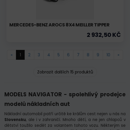
MERCEDES-BENZ AROCS 8X4 MEILLER TIPPER
2 932,50 KČ
«
1
2
3
4
5
6
7
8
9
10
»
Zobrazit dalších 15 produktů
MODELS NAVIGATOR - spolehlivý prodejce
modelů nákladních aut
Nákladní automobil patří určitě ke králům cest nejen u nás na
Slovensku
, ale i v zahraničí. Mnoho dětí, a ne jen chlapců v
dětství toužilo sedět za volantem tohoto vozu. Některým se