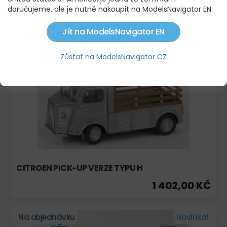
doručujeme, ale je nutné nakoupit na ModelsNavigator EN.
BERLIET TB 015 M3 6X4, 1967
1 734,00 KČ
Jít na ModelsNavigator EN
Zůstat na ModelsNavigator CZ
Na objednávku
Novinka!
CITROEN PICK-UP VERZE TYPU H
1 402,00 KČ
Na objednávku
Novinka!