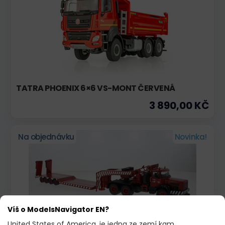
TATRA PHOENIX 6×6 VS-MONT ČERVENÁ
3 890,00 KČ
Na objednávku
Novinka!
Víš o ModelsNavigator EN?
United States of America, je jedna ze zemí kam