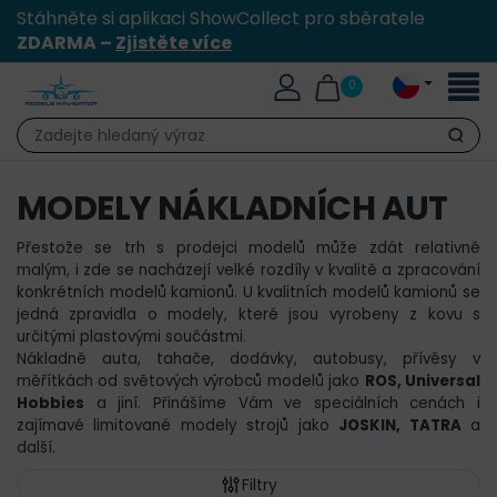
Stáhněte si aplikaci ShowCollect pro sběratele
ZDARMA –
Zjistěte více
Přepn
0
naviga
Hledat
MODELY NÁKLADNÍCH AUT
Přestože se trh s prodejci modelů může zdát relativně
malým, i zde se nacházejí velké rozdíly v kvalitě a zpracování
konkrétních modelů kamionů. U kvalitních modelů kamionů se
jedná zpravidla o modely, které jsou vyrobeny z kovu s
určitými plastovými součástmi.
Nákladně auta, tahače, dodávky, autobusy, přívěsy v
měřítkách od světových výrobců modelů jako
ROS, Universal
Hobbies
a jiní. Přinášíme Vám ve speciálních cenách i
zajímavé limitované modely strojů jako
JOSKIN, TATRA
a
další.
Filtry