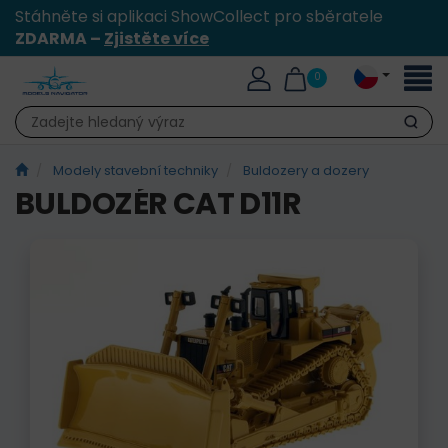
Stáhněte si aplikaci ShowCollect pro sběratele
ZDARMA –
Zjistěte více
Přepn
0
naviga
Hledat
Modely stavební techniky
Buldozery a dozery
BULDOZÉR CAT D11R