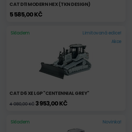
CAT D11 MODERN HEX (TKN DESIGN)
5 585,00 KČ
Skladem
Limitovaná edice!
Akce
CAT D6 XE LGP "CENTENNIAL GREY"
3 953,00 KČ
4 080,00 KČ
Skladem
Novinka!