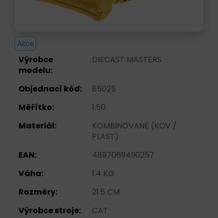
Akce
Výrobce
DIECAST MASTERS
modelu:
Objednací kód:
85025
Měřítko:
1:50
Materiál:
KOMBINOVANĚ (KOV /
PLAST)
EAN:
4897069490257
Váha:
1.4 KG
Rozměry:
21.5 CM
Výrobce stroje:
CAT