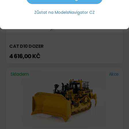
Zůstat na ModelsNavigator CZ
CAT D10 DOZER
4 616,00 KČ
Skladem
Akce