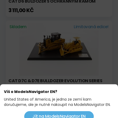
CAT D6 BULDOZÉR S OCHRANNÝM RÁMOM
3 111,00 KČ
Skladem
Limitovaná edice!
CAT D7C & D7E BULLDOZER EVOLUTION SERIES
4 386,00 KČ
Víš o ModelsNavigator EN?
United States of America, je jedna ze zemí kam
doručujeme, ale je nutné nakoupit na ModelsNavigator EN.
Skladem
Jít na ModelsNavigator EN