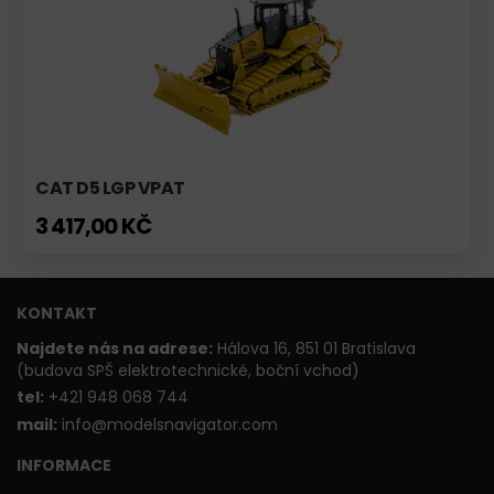
CAT D5 LGP VPAT
3 417,00 KČ
KONTAKT
Najdete nás na adrese:
Hálova 16, 851 01 Bratislava
(budova SPŠ elektrotechnické, boční vchod)
t
el:
+421 948 068 744
mail:
info@modelsnavigator.com
INFORMACE